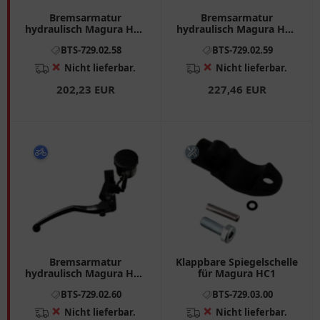
Bremsarmatur
Bremsarmatur
hydraulisch Magura HC1
hydraulisch Magura HC1
18 mm langer Hebel
15 mm langer Hebel
BTS-729.02.58
BTS-729.02.59
passend für: Ducati
passend für: BMW K, R, F
Monster, Panigale,
800
❌
❌
Nicht lieferbar.
Nicht lieferbar.
Diavel
202,23 EUR
227,46 EUR
Bremsarmatur
Klappbare Spiegelschelle
hydraulisch Magura HC1
für Magura HC1
12 mm kurzer Hebel
BTS-729.02.60
BTS-729.03.00
passend für: Honda NC,
CMX
❌
❌
Nicht lieferbar.
Nicht lieferbar.