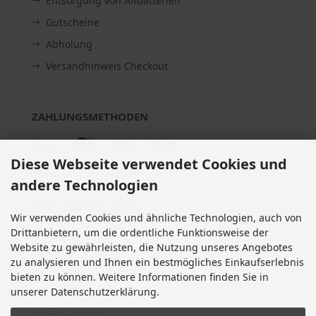
Entsorgung von Altbatterien
Gutscheine
Abholung
Versandhinweis Checkout
ZAHLUNGSMETHODEN
Diese Webseite verwendet Cookies und
andere Technologien
EBAY BEWERTUNGEN
Wir verwenden Cookies und ähnliche Technologien, auch von
Drittanbietern, um die ordentliche Funktionsweise der
★★★★★
Website zu gewährleisten, die Nutzung unseres Angebotes
Über
280.000
positive Bewertungen
zu analysieren und Ihnen ein bestmögliches Einkaufserlebnis
Mehr als eine halbe Million Verkäufe
bieten zu können. Weitere Informationen finden Sie in
unserer Datenschutzerklärung.
SOCIAL MEDIA