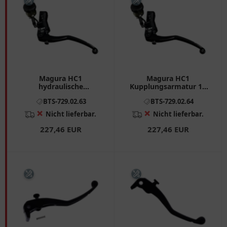
Magura HC1
Magura HC1
hydraulische
Kupplungsarmatur 13
Kupplungsarmatur mit
mm - für Superbikes
BTS-729.02.63
BTS-729.02.64
12 mm
Kolbendurchmesser und
❌
❌
Nicht lieferbar.
Nicht lieferbar.
Langhebel
227,46 EUR
227,46 EUR