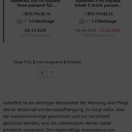
Gabelfett 250 ml Kayaba
Gabelfett 5 ml Kayaba
Dose passend für:
Inhalt 5 Stück passend
Honda CB, CBR, CRF,
für: Honda CB, CBR, CRF,
BTS-714.03.14
BTS-714.03.13
Kawasaki Z, KX, VN
Kawasaki Z, KX, VN
✅
✅
1-3 Werktage
1-3 Werktage
28,13 EUR
15,40 EUR
12,35 EUR
112,53 EUR pro liter
2.469,02 EUR pro liter
Zeige
1
bis
2
(von insgesamt
2
Artikeln)
1
Gabelfett ist ein wichtiger Bestandteil der Wartung und Pflege
deiner Motorrad-Vorderradaufhängung. Es sorgt dafür, dass
die Gabelsimmeringe geschmiert und vor Verschleiß
geschützt werden, was die Lebensdauer deiner Gabel
erheblich verlängert. Die regelmäßige Anwendung von