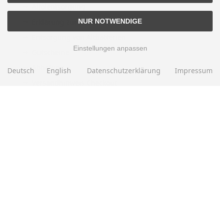
Altölentsorgung
NUR NOTWENDIGE
Erklärung zur Barrierefreiheit
Entsorgung von Altbatterien
Einstellungen anpassen
Gutscheine
Abholung
Deutsch
English
Datenschutzerklärung
Impressum
Versandhinweis Checkout
ZAHLUNGSMETHODEN
EBAY BEWERTUNGEN
★★★★★
Über
280.000
positive Bewertungen