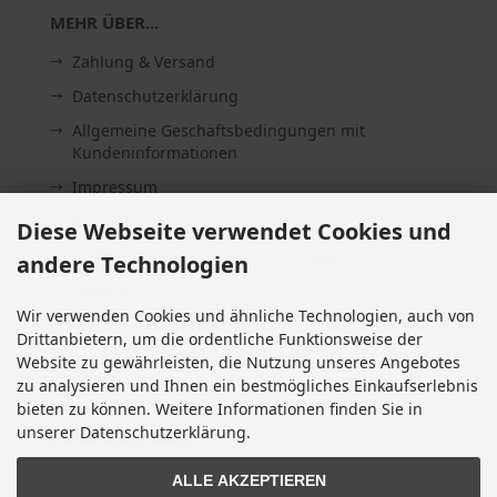
MEHR ÜBER...
Zahlung & Versand
Datenschutzerklärung
Allgemeine Geschäftsbedingungen mit
Kundeninformationen
Impressum
Kontakt
Diese Webseite verwendet Cookies und
Widerrufsrecht & Widerrufsformular
andere Technologien
Lieferzeit
Wir verwenden Cookies und ähnliche Technologien, auch von
Vertrag widerrufen
Drittanbietern, um die ordentliche Funktionsweise der
Cookie Einstellungen
Website zu gewährleisten, die Nutzung unseres Angebotes
zu analysieren und Ihnen ein bestmögliches Einkaufserlebnis
bieten zu können. Weitere Informationen finden Sie in
unserer Datenschutzerklärung.
INFORMATIONEN
Sitemap
ALLE AKZEPTIEREN