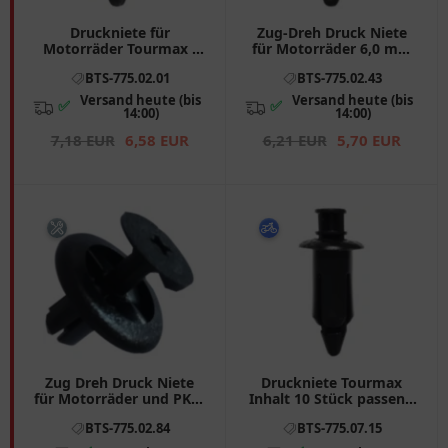
Druckniete für
Zug-Dreh Druck Niete
Motorräder Tourmax -
für Motorräder 6,0 mm
10 Stück
mit 10 Stück
BTS-775.02.01
BTS-775.02.43
Versand heute (bis
Versand heute (bis
✅
✅
14:00)
14:00)
7,18 EUR
6,58 EUR
6,21 EUR
5,70 EUR
Zug Dreh Druck Niete
Druckniete Tourmax
für Motorräder und PKW
Inhalt 10 Stück passend
- Tourmax
für: Kawasaki ER - 6F, ER
BTS-775.02.84
BTS-775.07.15
- 6N, KLE