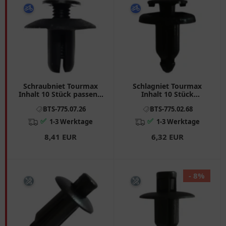
Schraubniet Tourmax
Schlagniet Tourmax
Inhalt 10 Stück passend
Inhalt 10 Stück
für: Kawasaki Z, GTR, ZX
Alternative: 7750152
BTS-775.07.26
BTS-775.02.68
- 12R
passend für: Honda XL,
CBR, VTR
✅
✅
1-3 Werktage
1-3 Werktage
8,41 EUR
6,32 EUR
- 8%