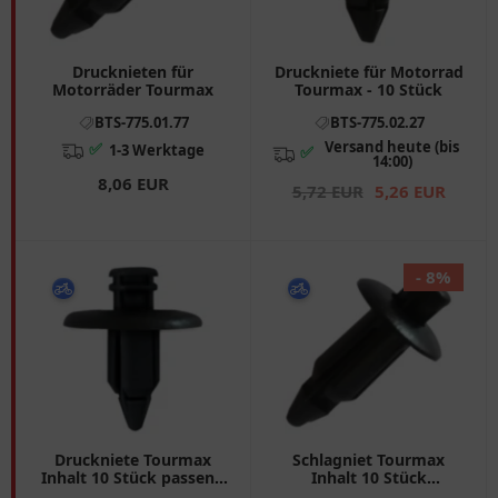
Drucknieten für
Druckniete für Motorrad
Motorräder Tourmax
Tourmax - 10 Stück
BTS-775.01.77
BTS-775.02.27
Versand heute (bis
✅
1-3 Werktage
✅
14:00)
8,06 EUR
5,72 EUR
5,26 EUR
- 8%
Druckniete Tourmax
Schlagniet Tourmax
Inhalt 10 Stück passend
Inhalt 10 Stück
für: Suzuki AN, LT - A, LT
Alternative: 7750066