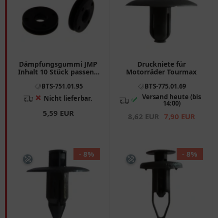
Dämpfungsgummi JMP
Druckniete für
Inhalt 10 Stück passend
Motorräder Tourmax
für: Suzuki AN 7510195
BTS-751.01.95
BTS-775.01.69
Versand heute (bis
❌
Nicht lieferbar.
✅
14:00)
5,59 EUR
8,62 EUR
7,90 EUR
- 8%
- 8%