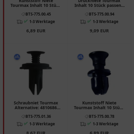
Kunststoff Niete
Druckniete Tourmax
Tourmax Inhalt 10 Stück
Inhalt 10 Stück passend
Alternative: 7750062
für: Kawasaki GTR, ZX -
BTS-775.00.45
BTS-775.00.94
passend für: Honda CBR,
6R, VN
ST, NT
✅
✅
1-3 Werktage
1-3 Werktage
6,89 EUR
9,09 EUR
Schraubniet Tourmax
Kunststoff Niete
Alternative: 4810686
Tourmax Inhalt 10 Stück
Inhalt 10 Stück passend
Alternative: 7750061
BTS-775.01.36
BTS-775.00.78
für: Kawasaki ZR - 7, VN,
passend für: Honda CBR,
Z
VFR, NT
✅
✅
1-3 Werktage
1-3 Werktage
8,62 EUR
6,89 EUR