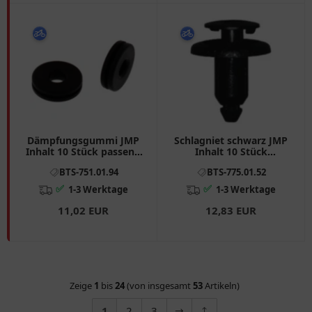
Dämpfungsgummi JMP
Schlagniet schwarz JMP
Inhalt 10 Stück passend
Inhalt 10 Stück
für: Suzuki AN
Alternative: 7750268
BTS-751.01.94
BTS-775.01.52
passend für: Honda XL,
CBR, VTR
✅
✅
1-3 Werktage
1-3 Werktage
11,02 EUR
12,83 EUR
Zeige
1
bis
24
(von insgesamt
53
Artikeln)
1
2
3