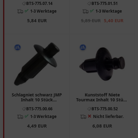
BTS-775.07.14
BTS-775.01.51
- Z
passend für: Suzuki AN,
LT - Z, DR - Z
✅
✅
1-3 Werktage
1-3 Werktage
5,84 EUR
5,89 EUR
5,40 EUR
Schlagniet schwarz JMP
Kunststoff Niete
Inhalt 10 Stück
Tourmax Inhalt 10 Stück
Alternative: 7750151
passend für: Suzuki AN,
BTS-775.00.66
BTS-775.00.52
passend für: Suzuki AN,
UH, DR - Z
LT - Z, DR - Z
✅
❌
1-3 Werktage
Nicht lieferbar.
4,49 EUR
6,08 EUR