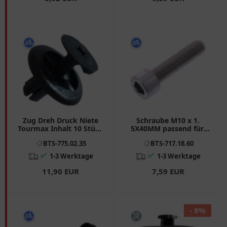
Zug Dreh Druck Niete
Schraube M10 x 1.
Tourmax Inhalt 10 Stück
5X40MM passend für:
passend für: Honda XL,
BMW R, F (650, 800, 700),
BTS-775.02.35
BTS-717.18.60
CBR, VTR
K
✅
✅
1-3 Werktage
1-3 Werktage
11,90 EUR
7,59 EUR
- 8%