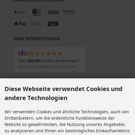
EBAY BEWERTUNGEN
★★★★★
Über
280.000
positive Bewertungen
Mehr als eine halbe Million Verkäufe
SOCIAL MEDIA
Diese Webseite verwendet Cookies und
andere Technologien
Wir verwenden Cookies und ähnliche Technologien, auch von
Alle Preise inkl. gesetzl. MwSt. zzgl.
Versandkosten
. Die durchgestrichenen Preise
Drittanbietern, um die ordentliche Funktionsweise der
entsprechen dem bisherigen Preis bei Motorradteile & Motorrad Ersatzteile.
Website zu gewährleisten, die Nutzung unseres Angebotes
Motorradteile & Motorrad Ersatzteile © 2026 | Template © 2009-2026 by modified
zu analysieren und Ihnen ein bestmögliches Einkaufserlebnis
eCommerce Shopsoftware