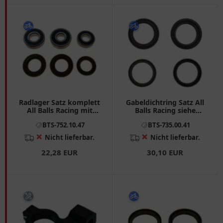
Radlager Satz komplett
Gabeldichtring Satz All
All Balls Racing mit
Balls Racing siehe
Wellendichtring passend
7350181 02/24 passend
BTS-752.10.47
BTS-735.00.41
für: Honda XRV
für: Kawasaki ER - 6F, ER
- 6N, Vulcan
❌
❌
Nicht lieferbar.
Nicht lieferbar.
22,28 EUR
30,10 EUR