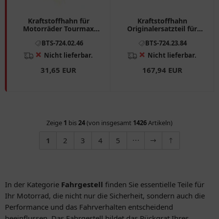
Kraftstoffhahn für
Kraftstoffhahn
Motorräder Tourmax
Originalersatzteil für
7240246
Motorräder 7242384
BTS-724.02.46
BTS-724.23.84
❌
❌
Nicht lieferbar.
Nicht lieferbar.
31,65 EUR
167,94 EUR
Zeige
1
bis
24
(von insgesamt
1426
Artikeln)
1
2
3
4
5
In der Kategorie
Fahrgestell
finden Sie essentielle Teile für
Ihr Motorrad, die nicht nur die Sicherheit, sondern auch die
Performance und das Fahrverhalten entscheidend
beeinflussen. Das Fahrgestell bildet das Rückgrat Ihres