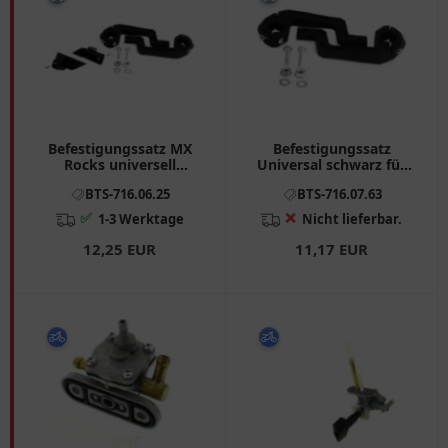
Befestigungssatz MX
Befestigungssatz
Rocks universell
Universal schwarz für
schwarz
Handprotektor Free
BTS-716.06.25
BTS-716.07.63
Flow Lite
✅
❌
1-3 Werktage
Nicht lieferbar.
12,25 EUR
11,17 EUR