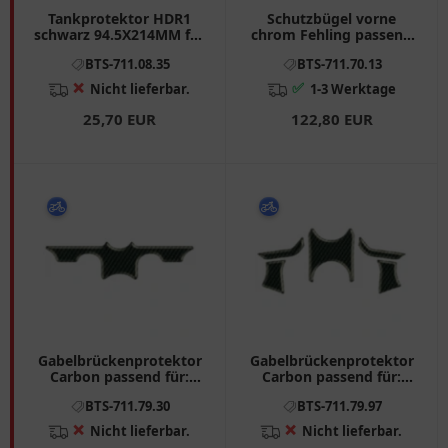
Tankprotektor HDR1
Schutzbügel vorne
schwarz 94.5X214MM für
chrom Fehling passend
Motorräder
für: Honda CB 7117013
BTS-711.08.35
BTS-711.70.13
❌
✅
Nicht lieferbar.
1-3 Werktage
25,70 EUR
122,80 EUR
Gabelbrückenprotektor
Gabelbrückenprotektor
Carbon passend für:
Carbon passend für:
BMW R 7117930
BMW R
BTS-711.79.30
BTS-711.79.97
❌
❌
Nicht lieferbar.
Nicht lieferbar.