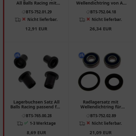
All Balls Racing mit
Wellendichtring von All
Wellendichtring passend
Balls Racing
BTS-752.01.29
BTS-752.04.18
für: Honda XR, XL, MT,
SL
❌
❌
Nicht lieferbar.
Nicht lieferbar.
12,91 EUR
26,34 EUR
Lagerbuchsen Satz All
Radlagersatz mit
Balls Racing passend für:
Wellendichtring für
Polaris Sportsman
Motorräder 7520289
BTS-765.00.28
BTS-752.02.89
✅
❌
1-3 Werktage
Nicht lieferbar.
8,69 EUR
21,09 EUR