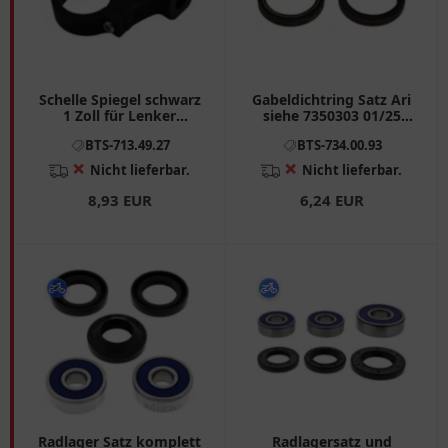
Schelle Spiegel schwarz
Gabeldichtring Satz Ari
1 Zoll für Lenker
siehe 7350303 01/25
M10X1.25 rechts
passend für: Benelli TNT,
BTS-713.49.27
BTS-734.00.93
Tre - K, Tornado
❌
❌
Nicht lieferbar.
Nicht lieferbar.
8,93 EUR
6,24 EUR
Radlager Satz komplett
Radlagersatz und