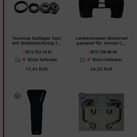
Tourmax Radlager Satz
Lenkerstulpen Motorrad
mit Wellendichtring für
passend für: Honda CB,
Motorräder
TRX, VT, BMW R, K, F
BTS-752.14.61
BTS-759.00.04
(800, 650, 850, 900, 750,
700), G
❌
❌
Nicht lieferbar.
Nicht lieferbar.
17,41 EUR
24,23 EUR