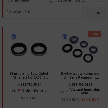
Alle Hersteller
Sortieren nach ...
Artikel pro Seite
- 7%
Simmerring Satz Gabel
Radlagersatz komplett
Athena 34X46X10. 5
All Balls Racing mit
passend für: Kawasaki
Wellendichtring
BTS-735.36.91
BTS-752.04.38
KH, S1, H1, S2
Versand heute (bis
❌
Nicht lieferbar.
✅
14:00)
5,06 EUR
49,90 EUR
46,28 EUR