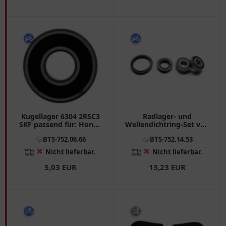
Kugellager 6304 2RSC3
Radlager- und
SKF passend für: Honda
Wellendichtring-Set von
CB, XL, CBR, Kawasaki Z,
Tourmax
BTS-752.06.66
BTS-752.14.53
VN, GTR
❌
❌
Nicht lieferbar.
Nicht lieferbar.
5,03 EUR
13,23 EUR