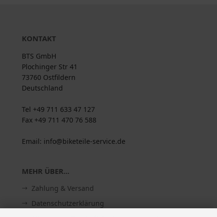
KONTAKT
BTS GmbH
Plochinger Str 41
73760 Ostfildern
Deutschland
Tel +49 711 633 47 127
Fax +49 711 470 76 588
Email: info@biketeile-service.de
MEHR ÜBER...
Zahlung & Versand
Datenschutzerklärung