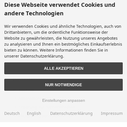
Allgemeine Geschäftsbedingungen mit
Diese Webseite verwendet Cookies und
Kundeninformationen
andere Technologien
Impressum
Kontakt
Wir verwenden Cookies und ähnliche Technologien, auch von
Drittanbietern, um die ordentliche Funktionsweise der
Widerrufsrecht & Widerrufsformular
Website zu gewährleisten, die Nutzung unseres Angebotes
Lieferzeit
zu analysieren und Ihnen ein bestmögliches Einkaufserlebnis
bieten zu können. Weitere Informationen finden Sie in
Vertrag widerrufen
unserer Datenschutzerklärung.
Cookie Einstellungen
ALLE AKZEPTIEREN
INFORMATIONEN
NUR NOTWENDIGE
Sitemap
Altölentsorgung
Einstellungen anpassen
Erklärung zur Barrierefreiheit
Deutsch
English
Datenschutzerklärung
Impressum
Entsorgung von Altbatterien
Gutscheine