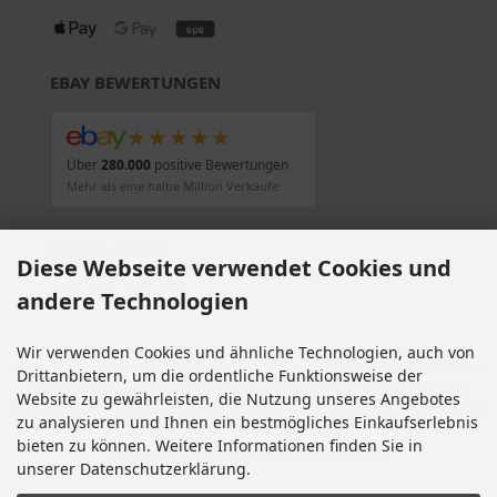
EBAY BEWERTUNGEN
★★★★★
Über
280.000
positive Bewertungen
Mehr als eine halbe Million Verkäufe
SOCIAL MEDIA
Diese Webseite verwendet Cookies und
andere Technologien
Wir verwenden Cookies und ähnliche Technologien, auch von
Alle Preise inkl. gesetzl. MwSt. zzgl.
Versandkosten
. Die durchgestrichenen Preise
Drittanbietern, um die ordentliche Funktionsweise der
entsprechen dem bisherigen Preis bei Motorradteile & Motorrad Ersatzteile.
Website zu gewährleisten, die Nutzung unseres Angebotes
Motorradteile & Motorrad Ersatzteile © 2026 | Template © 2009-2026 by modified
zu analysieren und Ihnen ein bestmögliches Einkaufserlebnis
eCommerce Shopsoftware
bieten zu können. Weitere Informationen finden Sie in
mod
ified eCommerce Shopsoftware © 2009-2026
unserer Datenschutzerklärung.