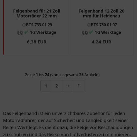
Felgenband für 21 Zoll
Felgenband 12 Zoll 20
Motorräder 22 mm
mm für Heidenau
BTS-733.01.29
BTS-750.01.97
✅
✅
1-3 Werktage
1-3 Werktage
6,38 EUR
4,24 EUR
Zeige
1
bis
24
(von insgesamt
25
Artikeln)
1
2
Das Felgenband ist ein unverzichtbares Zubehör für jeden
Motorradfahrer, der auf Sicherheit und Langlebigkeit seiner
Reifen Wert legt. Es dient dazu, die Felge vor Beschädigungen
zu schützen und das Risiko von Luftverlusten zu minimieren.