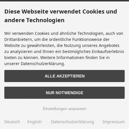
Allgemeine Geschäftsbedingungen mit
Diese Webseite verwendet Cookies und
Kundeninformationen
andere Technologien
Impressum
Kontakt
Wir verwenden Cookies und ähnliche Technologien, auch von
Widerrufsrecht & Widerrufsformular
Drittanbietern, um die ordentliche Funktionsweise der
Website zu gewährleisten, die Nutzung unseres Angebotes
Lieferzeit
zu analysieren und Ihnen ein bestmögliches Einkaufserlebnis
Vertrag widerrufen
bieten zu können. Weitere Informationen finden Sie in
unserer Datenschutzerklärung.
Cookie Einstellungen
ALLE AKZEPTIEREN
INFORMATIONEN
NUR NOTWENDIGE
Sitemap
Altölentsorgung
Einstellungen anpassen
Erklärung zur Barrierefreiheit
Deutsch
Entsorgung von Altbatterien
English
Datenschutzerklärung
Impressum