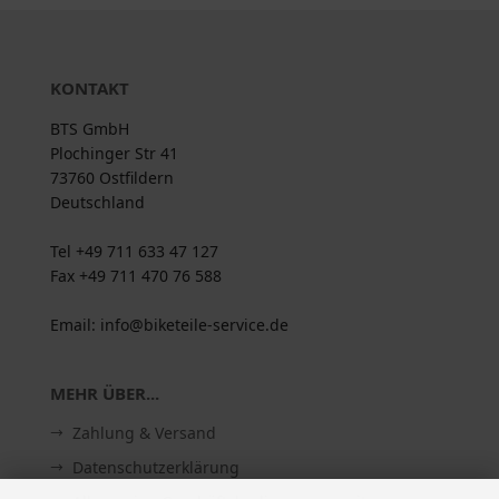
KONTAKT
BTS GmbH
Plochinger Str 41
73760 Ostfildern
Deutschland
Tel +49 711 633 47 127
Fax +49 711 470 76 588
Email: info@biketeile-service.de
MEHR ÜBER...
Zahlung & Versand
Datenschutzerklärung