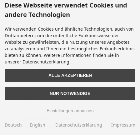
Allgemeine Geschäftsbedingungen mit
Diese Webseite verwendet Cookies und
Kundeninformationen
andere Technologien
Impressum
Kontakt
Wir verwenden Cookies und ähnliche Technologien, auch von
Drittanbietern, um die ordentliche Funktionsweise der
Widerrufsrecht & Widerrufsformular
Website zu gewährleisten, die Nutzung unseres Angebotes
Lieferzeit
zu analysieren und Ihnen ein bestmögliches Einkaufserlebnis
bieten zu können. Weitere Informationen finden Sie in
Vertrag widerrufen
unserer Datenschutzerklärung.
Cookie Einstellungen
ALLE AKZEPTIEREN
INFORMATIONEN
NUR NOTWENDIGE
Sitemap
Altölentsorgung
Einstellungen anpassen
Erklärung zur Barrierefreiheit
Deutsch
English
Datenschutzerklärung
Impressum
Entsorgung von Altbatterien
Gutscheine