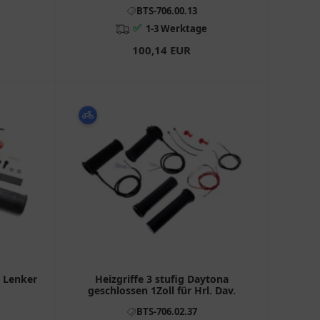
Triumph Bonneville, Rocket,
BTS-706.00.13
Thunderbird
✅
1-3 Werktage
100,14 EUR
m Lenker
Heizgriffe 3 stufig Daytona
geschlossen 1Zoll für Hrl. Dav.
BTS-706.02.37