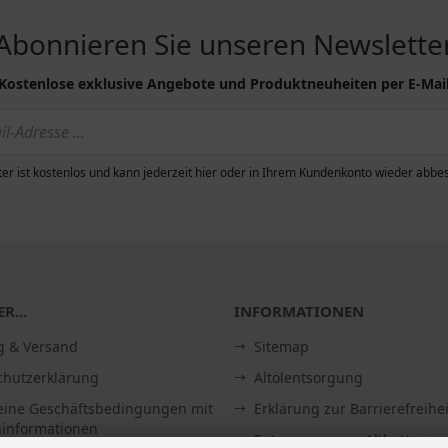
Abonnieren Sie unseren Newslette
Kostenlose exklusive Angebote und Produktneuheiten per E-Mai
er ist kostenlos und kann jederzeit hier oder in Ihrem Kundenkonto wieder abbes
R...
INFORMATIONEN
g & Versand
Sitemap
chutzerklärung
Altölentsorgung
eine Geschäftsbedingungen mit
Erklärung zur Barrierefreihei
informationen
Entsorgung von Altbatterien