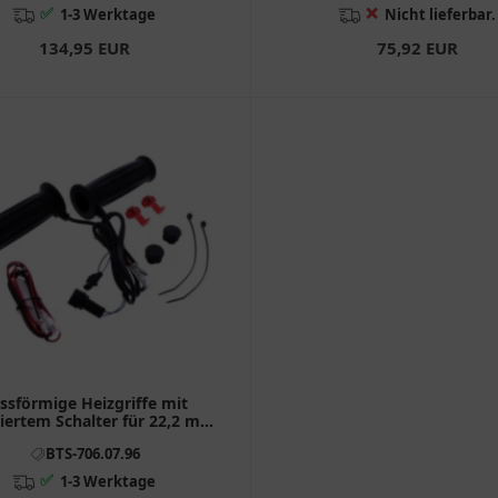
✅
❌
1-3 Werktage
Nicht lieferbar.
134,95 EUR
75,92 EUR
ssförmige Heizgriffe mit
riertem Schalter für 22,2 mm
Lenker
BTS-706.07.96
✅
1-3 Werktage