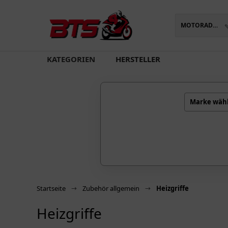
MOTORADTEILE
oading...
KATEGORIEN
HERSTELLER
Marke wäh
Startseite
Zubehör allgemein
Heizgriffe
Heizgriffe