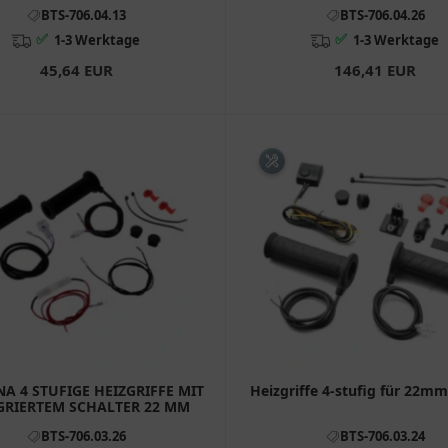
Lenker
BTS-706.04.13
BTS-706.04.26
✅
✅
1-3 Werktage
1-3 Werktage
45,64 EUR
146,41 EUR
A 4 STUFIGE HEIZGRIFFE MIT
Heizgriffe 4-stufig für 22m
GRIERTEM SCHALTER 22 MM
BTS-706.03.26
BTS-706.03.24