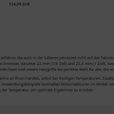
134,95 EUR
radfahrer, die auch in der kälteren Jahreszeit nicht auf das Fah
rchmesser, darunter 22 mm (7/8 Zoll) und 25,4 mm (1 Zoll), sowi
ichkeit sind unsere Heizgriffe die perfekte Wahl für alle, die w
rme an Ihren Händen, selbst bei frostigen Temperaturen. Zusätzlic
en. Anwendungsbeispiele beinhalten Motorradtouren im Winter ode
ng der Temperatur, um optimale Ergebnisse zu erzielen.