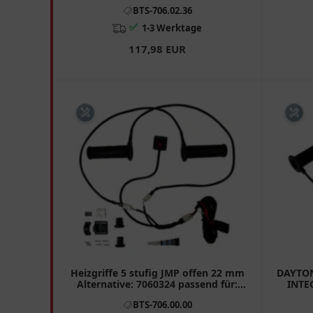
BTS-706.02.36
✅
1-3 Werktage
117,98 EUR
Heizgriffe 5 stufig JMP offen 22 mm
DAYTON
Alternative: 7060324 passend für:
INTE
Honda CB, CBR, VT
BTS-706.00.00