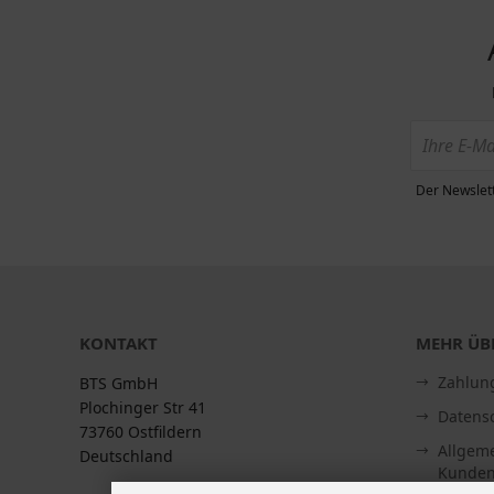
Der Newslett
KONTAKT
MEHR ÜBE
Zahlun
BTS GmbH
Plochinger Str 41
Datens
73760 Ostfildern
Allgem
Deutschland
Kunden