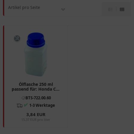
Artikel pro Seite
Ölflasche 250 ml
passend für: Honda CB,
TRX, CBR, Kawasaki Z,
BTS-722.00.60
KX, VN
✅
1-3 Werktage
3,84 EUR
15,37 EUR pro liter