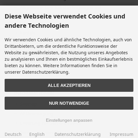
Allgemeine Geschäftsbedingungen mit
Kundeninformationen
Diese Webseite verwendet Cookies und
Impressum
andere Technologien
Kontakt
Wir verwenden Cookies und ähnliche Technologien, auch von
Widerrufsrecht & Widerrufsformular
Drittanbietern, um die ordentliche Funktionsweise der
Lieferzeit
Website zu gewährleisten, die Nutzung unseres Angebotes
zu analysieren und Ihnen ein bestmögliches Einkaufserlebnis
Vertrag widerrufen
bieten zu können. Weitere Informationen finden Sie in
Cookie Einstellungen
unserer Datenschutzerklärung.
ALLE AKZEPTIEREN
INFORMATIONEN
NUR NOTWENDIGE
Sitemap
Altölentsorgung
Einstellungen anpassen
Erklärung zur Barrierefreiheit
Entsorgung von Altbatterien
Deutsch
English
Datenschutzerklärung
Impressum