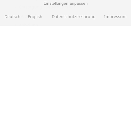
Einstellungen anpassen
Entsorgung von Altbatterien
Gutscheine
Deutsch
English
Datenschutzerklärung
Impressum
Abholung
Versandhinweis Checkout
ZAHLUNGSMETHODEN
EBAY BEWERTUNGEN
★★★★★
Über
280.000
positive Bewertungen
Mehr als eine halbe Million Verkäufe