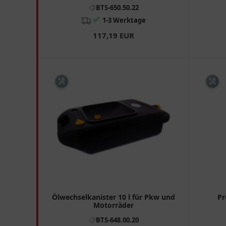
BTS-650.50.22
✅
1-3 Werktage
117,19 EUR
Ölwechselkanister 10 l für Pkw und
Pr
Motorräder
BTS-648.00.20