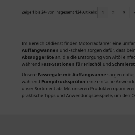
Zeige
1
bis
24
(von insgesamt
124
Artikeln)
1
2
3
Im Bereich Öldienst finden Motorradfahrer eine umfan
Auffangwannen
und -schalen sorgen dafür, dass bei
Absauggeräte
an, die die Entsorgung von Altöl ein
während
Fass-Stationen für Frischöl
und
Schmierst
Unsere
Fassregale mit Auffangwanne
sorgen dafür,
während
Pumpdrucksprüher
eine einfache Anwendu
unser Sortiment ab. Mit unseren Produkten optimieren
praktische Tipps und Anwendungsbeispiele, um den Öl