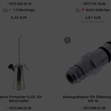
BTS-228.16.16
BTS-716.16.66
✅
❌
1-3 Werktage
Nicht lieferbar.
8,35 EUR
4,81 EUR
19,23 EUR pro liter
essol Pumpöler 0.25L für
Absaugadapter für Ölabsa
Motorräder
DN 16
BTS-648.02.30
BTS-650.01.68