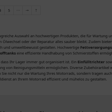
4
5
greiche Auswahl an hochwertigen Produkten, die für Wartung und
m Ölwechsel oder der Reparatur alles sauber bleibt. Zudem biete
fach und umweltbewusst gestalten. Hochwertige
Fettversorgung
offtanks
eine effiziente Handhabung von Schmierstoffen ermögl
 dass Ihr Lager immer gut organisiert ist. Ein
Einfülltrichter
sow
ng von Reinigungsmitteln ermöglichen. Diverse Zubehörartikel 
 Sie nicht nur die Wartung Ihres Motorrads, sondern tragen auch
dienst an Ihrem Motorrad effizient und mühelos zu gestalten.