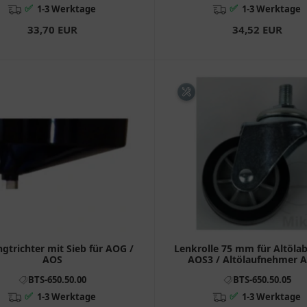
✅
✅
1-3 Werktage
1-3 Werktage
33,70 EUR
34,52 EUR
gtrichter mit Sieb für AOG /
Lenkrolle 75 mm für Altöla
AOS
AOS3 / Altölaufnehmer 
BTS-650.50.00
BTS-650.50.05
✅
✅
1-3 Werktage
1-3 Werktage