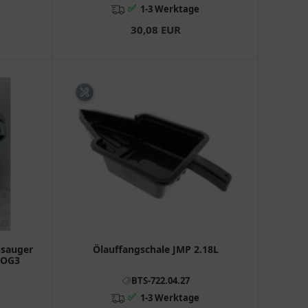
✅
1-3 Werktage
30,08 EUR
bsauger
Ölauffangschale JMP 2.18L
AOG3
BTS-722.04.27
✅
1-3 Werktage