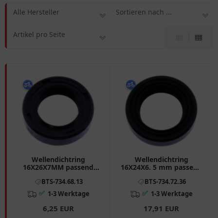
Alle Hersteller
Sortieren nach ...
Artikel pro Seite
Wellendichtring
Wellendichtring
16X26X7MM passend
16X24X6. 5 mm passend
für: BMW R
für: BMW K, R, K1
BTS-734.68.13
BTS-734.72.36
✅
✅
1-3 Werktage
1-3 Werktage
6,25 EUR
17,91 EUR