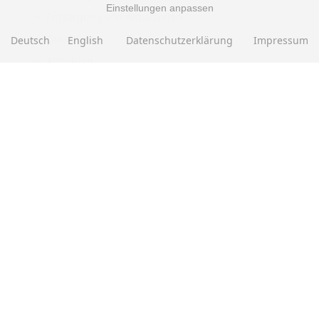
Einstellungen anpassen
Entsorgung von Altbatterien
Gutscheine
Deutsch
English
Datenschutzerklärung
Impressum
Abholung
Versandhinweis Checkout
ZAHLUNGSMETHODEN
EBAY BEWERTUNGEN
★★★★★
Über
280.000
positive Bewertungen
Mehr als eine halbe Million Verkäufe