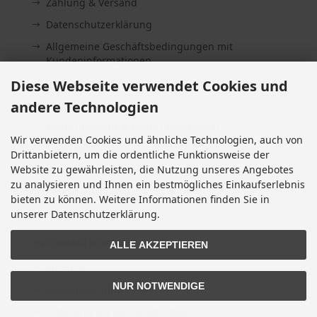
Zahlung & Versand
Datenschutzerklärung
Allgemeine Geschäftsbedingungen mit
Kundeninformationen
Impressum
Diese Webseite verwendet Cookies und
andere Technologien
Kontakt
Widerrufsrecht & Widerrufsformular
Wir verwenden Cookies und ähnliche Technologien, auch von
Lieferzeit
Drittanbietern, um die ordentliche Funktionsweise der
Website zu gewährleisten, die Nutzung unseres Angebotes
Vertrag widerrufen
zu analysieren und Ihnen ein bestmögliches Einkaufserlebnis
Cookie Einstellungen
bieten zu können. Weitere Informationen finden Sie in
unserer Datenschutzerklärung.
INFORMATIONEN
ALLE AKZEPTIEREN
Sitemap
NUR NOTWENDIGE
Altölentsorgung
Erklärung zur Barrierefreiheit