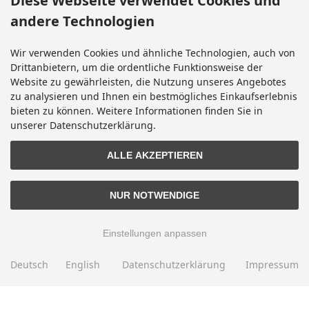
Diese Webseite verwendet Cookies und
Kundeninformationen
andere Technologien
Impressum
Kontakt
Wir verwenden Cookies und ähnliche Technologien, auch von
Drittanbietern, um die ordentliche Funktionsweise der
Widerrufsrecht & Widerrufsformular
Website zu gewährleisten, die Nutzung unseres Angebotes
Lieferzeit
zu analysieren und Ihnen ein bestmögliches Einkaufserlebnis
bieten zu können. Weitere Informationen finden Sie in
Vertrag widerrufen
unserer Datenschutzerklärung.
Cookie Einstellungen
ALLE AKZEPTIEREN
INFORMATIONEN
NUR NOTWENDIGE
Sitemap
Altölentsorgung
Einstellungen anpassen
Erklärung zur Barrierefreiheit
Deutsch
English
Datenschutzerklärung
Impressum
Entsorgung von Altbatterien
Gutscheine