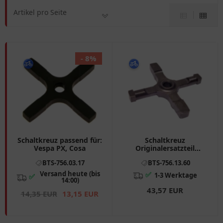
Artikel pro Seite
- 8%
Schaltkreuz passend für:
Schaltkreuz
Vespa PX, Cosa
Originalersatzteil
passend für: Vespa PX, P
BTS-756.03.17
BTS-756.13.60
Versand heute (bis
✅
1-3 Werktage
✅
14:00)
43,57 EUR
14,35 EUR
13,15 EUR