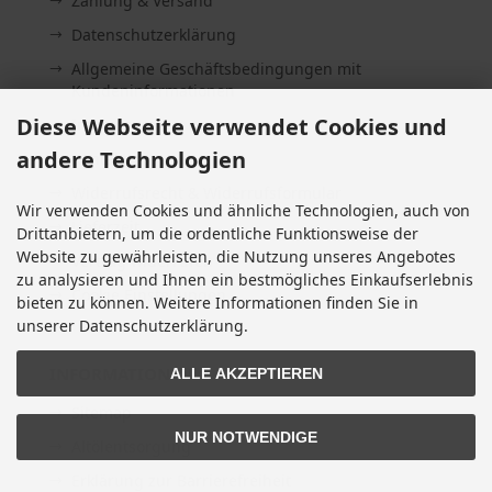
Zahlung & Versand
Datenschutzerklärung
Allgemeine Geschäftsbedingungen mit
Kundeninformationen
Diese Webseite verwendet Cookies und
Impressum
andere Technologien
Kontakt
Widerrufsrecht & Widerrufsformular
Wir verwenden Cookies und ähnliche Technologien, auch von
Lieferzeit
Drittanbietern, um die ordentliche Funktionsweise der
Website zu gewährleisten, die Nutzung unseres Angebotes
Vertrag widerrufen
zu analysieren und Ihnen ein bestmögliches Einkaufserlebnis
Cookie Einstellungen
bieten zu können. Weitere Informationen finden Sie in
unserer Datenschutzerklärung.
INFORMATIONEN
ALLE AKZEPTIEREN
Sitemap
NUR NOTWENDIGE
Altölentsorgung
Erklärung zur Barrierefreiheit