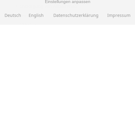
Einstellungen anpassen
Entsorgung von Altbatterien
Deutsch
English
Datenschutzerklärung
Impressum
Gutscheine
Abholung
Versandhinweis Checkout
ZAHLUNGSMETHODEN
EBAY BEWERTUNGEN
★★★★★
Über
280.000
positive Bewertungen
Mehr als eine halbe Million Verkäufe