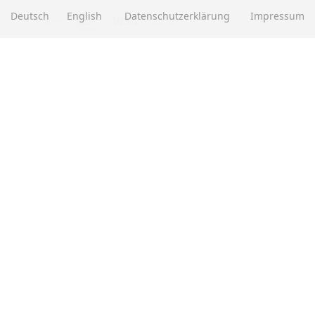
Deutsch
English
Datenschutzerklärung
Impressum
EBAY BEWERTUNGEN
★★★★★
Über
280.000
positive Bewertungen
Mehr als eine halbe Million Verkäufe
SOCIAL MEDIA
Alle Preise inkl. gesetzl. MwSt. zzgl.
Versandkosten
. Die durchgestrichenen Preise
entsprechen dem bisherigen Preis bei Motorradteile & Motorrad Ersatzteile.
Motorradteile & Motorrad Ersatzteile © 2026 | Template © 2009-2026 by modified
eCommerce Shopsoftware