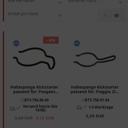
Alle Hersteller
Sortieren nach ...
Artikel pro Seite
- 8%
Haltespange Kickstarter
Haltespange Kickstarter
passend für: Peugeot
passend für: Piaggio Zip,
Speedfight, Vivacity, TKR
Free, NRG, Aprilia SR,
BTS-756.86.60
BTS-756.01.94
Scarabeo, Mojito
Versand heute (bis
✅
1-3 Werktage
✅
14:00)
2,20 EUR
3,40 EUR
3,13 EUR