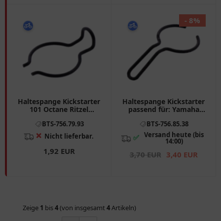
- 8%
Haltespange Kickstarter
Haltespange Kickstarter
101 Octane Ritzel
passend für: Yamaha
QMB139 passend für:
CW, CS, YQ, YN, Aprilia
BTS-756.79.93
BTS-756.85.38
Baotian BT49QT - 7A1,
SR, Scarabeo, Rally
BT49QT - 10, BT49QT -
Versand heute (bis
❌
Nicht lieferbar.
✅
12A1
14:00)
1,92 EUR
3,70 EUR
3,40 EUR
Zeige
1
bis
4
(von insgesamt
4
Artikeln)