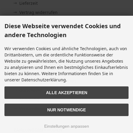
Lieferzeit
Vertrag widerrufen
Cookie Einstellungen
Diese Webseite verwendet Cookies und
andere Technologien
INFORMATIONEN
Wir verwenden Cookies und ähnliche Technologien, auch von
Sitemap
Drittanbietern, um die ordentliche Funktionsweise der
Website zu gewährleisten, die Nutzung unseres Angebotes
Altölentsorgung
zu analysieren und Ihnen ein bestmögliches Einkaufserlebnis
Erklärung zur Barrierefreiheit
bieten zu können. Weitere Informationen finden Sie in
unserer Datenschutzerklärung.
Entsorgung von Altbatterien
Gutscheine
ALLE AKZEPTIEREN
Abholung
Versandhinweis Checkout
NUR NOTWENDIGE
Einstellungen anpassen
ZAHLUNGSMETHODEN