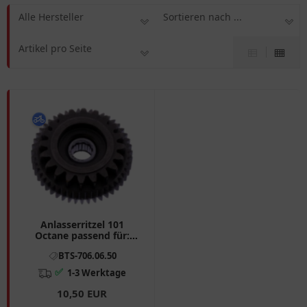
Alle Hersteller
Sortieren nach ...
Artikel pro Seite
Anlasserritzel 101
Octane passend für:
Keeway F - Act, RY8,
BTS-706.06.50
RY6, Generic XOR, Ideo,
Roc
✅
1-3 Werktage
10,50 EUR