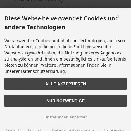
Allgemeine Geschäftsbedingungen mit
Kundeninformationen
Diese Webseite verwendet Cookies und
Impressum
andere Technologien
Kontakt
Wir verwenden Cookies und ähnliche Technologien, auch von
Widerrufsrecht & Widerrufsformular
Drittanbietern, um die ordentliche Funktionsweise der
Lieferzeit
Website zu gewährleisten, die Nutzung unseres Angebotes
zu analysieren und Ihnen ein bestmögliches Einkaufserlebnis
Vertrag widerrufen
bieten zu können. Weitere Informationen finden Sie in
Cookie Einstellungen
unserer Datenschutzerklärung.
ALLE AKZEPTIEREN
INFORMATIONEN
Sitemap
NUR NOTWENDIGE
Altölentsorgung
Einstellungen anpassen
Erklärung zur Barrierefreiheit
Entsorgung von Altbatterien
Deutsch
English
Datenschutzerklärung
Impressum