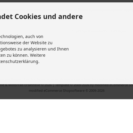
Entsorgung von Altbatterien
ssum
er ist kostenlos und kann jederzeit hier oder in Ihrem Kundenkonto wieder abbes
Gutscheine
det Cookies und andere
Abholung
fsrecht & Widerrufsformular
Versandhinweis Checkout
echnologien, auch von
it
ktionsweise der Website zu
 widerrufen
ngebotes zu analysieren und Ihnen
Einstellungen
ten zu können. Weitere
tenschutzerklärung.
Versandkosten
. Die durchgestrichenen Preise entsprechen dem bisherigen Preis bei M
ile & Motorrad Ersatzteile © 2026 | Template © 2009-2026 by modified eCommerce S
mod
ified eCommerce Shopsoftware © 2009-2026