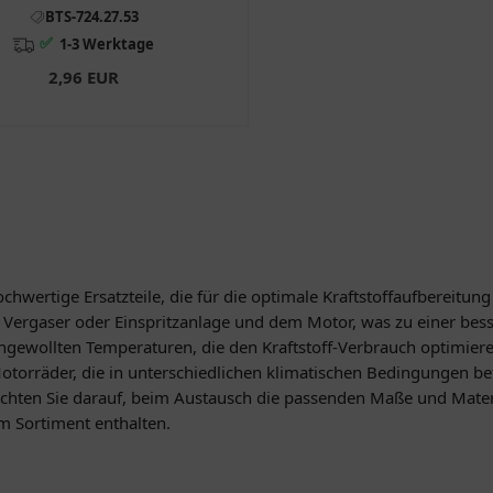
 - 7A1, BT49QT - 10, BT49QT -
BTS-724.27.53
12A1
✅
1-3 Werktage
2,96 EUR
ochwertige Ersatzteile, die für die optimale Kraftstoffaufbereitu
 Vergaser oder Einspritzanlage und dem Motor, was zu einer bes
ungewollten Temperaturen, die den Kraftstoff-Verbrauch optimier
otorräder, die in unterschiedlichen klimatischen Bedingungen b
ten Sie darauf, beim Austausch die passenden Maße und Material
m Sortiment enthalten.