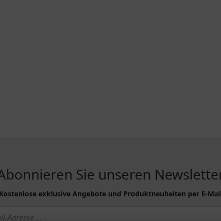
R...
INFORMATIONEN
Abonnieren Sie unseren Newslette
g & Versand
Sitemap
Kostenlose exklusive Angebote und Produktneuheiten per E-Mai
chutzerklärung
Altölentsorgung
eine Geschäftsbedingungen mit
Erklärung zur Barrierefreihei
informationen