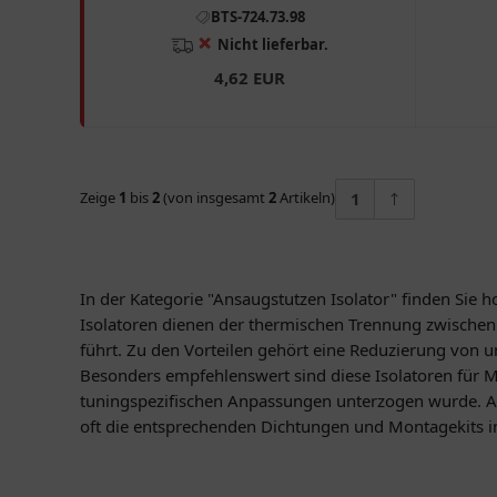
YY125T - 12, YY125T - 19
BT49QT
BTS-724.73.98
❌
Nicht lieferbar.
4,62 EUR
Zeige
1
bis
2
(von insgesamt
2
Artikeln)
1
In der Kategorie "Ansaugstutzen Isolator" finden Sie h
Isolatoren dienen der thermischen Trennung zwischen
führt. Zu den Vorteilen gehört eine Reduzierung von 
Besonders empfehlenswert sind diese Isolatoren für M
tuningspezifischen Anpassungen unterzogen wurde. Ach
oft die entsprechenden Dichtungen und Montagekits i