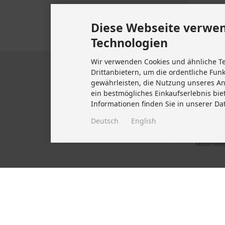
Tel +49 711 633 47 127
Impre
Der Newslett
Diese Webseite verwen
Fax +49 711 470 76 588
Kontakt
Technologien
Widerru
Email: info@biketeile-service.de
Wir verwenden Cookies und ähnliche T
Lieferze
Drittanbietern, um die ordentliche Fun
Vertrag
gewährleisten, die Nutzung unseres A
Cookie 
ein bestmögliches Einkaufserlebnis bie
Informationen finden Sie in unserer Da
Deutsch
English
Alle Preise inkl. gesetzl. MwSt. zzgl.
Motorradte