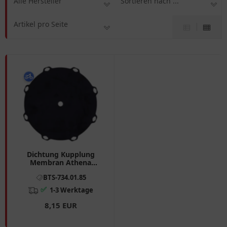
Alle Hersteller
Sortieren nach ...
Artikel pro Seite
Dichtung Kupplung
Membran Athena
passend für: Aprilia RSV,
BTS-734.01.85
ETV, SL
✅
1-3 Werktage
8,15 EUR