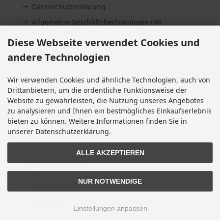
Datenschutzerklärung
Allgemeine Geschäftsbedingungen mit
Kundeninformationen
Diese Webseite verwendet Cookies und
Impressum
andere Technologien
Kontakt
Widerrufsrecht & Widerrufsformular
Wir verwenden Cookies und ähnliche Technologien, auch von
Drittanbietern, um die ordentliche Funktionsweise der
Lieferzeit
Website zu gewährleisten, die Nutzung unseres Angebotes
Vertrag widerrufen
zu analysieren und Ihnen ein bestmögliches Einkaufserlebnis
bieten zu können. Weitere Informationen finden Sie in
Cookie Einstellungen
unserer Datenschutzerklärung.
ALLE AKZEPTIEREN
INFORMATIONEN
Sitemap
NUR NOTWENDIGE
Altölentsorgung
Erklärung zur Barrierefreiheit
Einstellungen anpassen