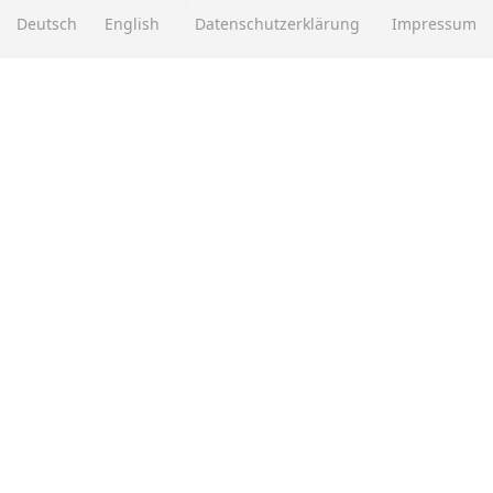
Entsorgung von Altbatterien
Deutsch
English
Datenschutzerklärung
Impressum
Gutscheine
Abholung
Versandhinweis Checkout
ZAHLUNGSMETHODEN
EBAY BEWERTUNGEN
★★★★★
Über
280.000
positive Bewertungen
Mehr als eine halbe Million Verkäufe
SOCIAL MEDIA