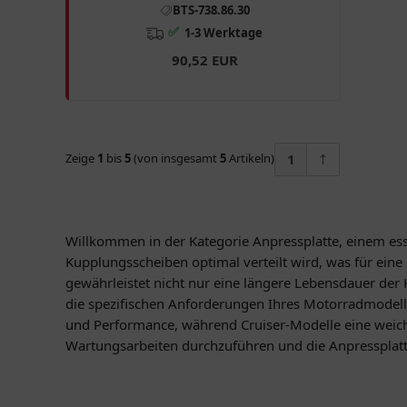
BTS-738.86.30
✅
1-3 Werktage
90,52 EUR
Zeige
1
bis
5
(von insgesamt
5
Artikeln)
1
Willkommen in der Kategorie Anpressplatte, einem esse
Kupplungsscheiben optimal verteilt wird, was für eine
gewährleistet nicht nur eine längere Lebensdauer der K
die spezifischen Anforderungen Ihres Motorradmodells
und Performance, während Cruiser-Modelle eine weich
Wartungsarbeiten durchzuführen und die Anpressplatt