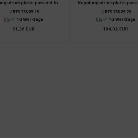
ngsdruckplatte passend für:
Kupplungsdruckplatte passe
BMW R
BMW K, K1
BTS-738.85.15
BTS-738.85.23
✅
✅
1-3 Werktage
1-3 Werktage
51,36 EUR
104,02 EUR