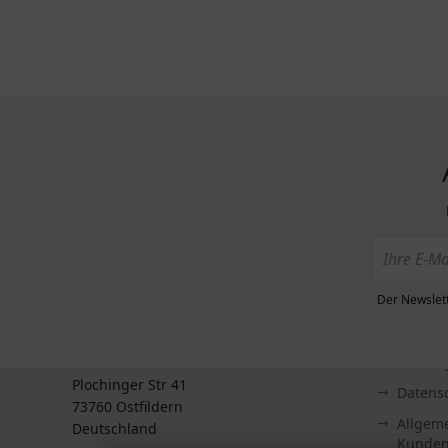
Der Newslett
KONTAKT
MEHR ÜBE
Zahlun
BTS GmbH
Plochinger Str 41
Datens
73760 Ostfildern
Allgem
Deutschland
Kunden