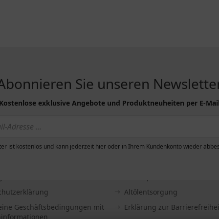
Abonnieren Sie unseren Newslette
Kostenlose exklusive Angebote und Produktneuheiten per E-Mai
er ist kostenlos und kann jederzeit hier oder in Ihrem Kundenkonto wieder abbes
R...
INFORMATIONEN
g & Versand
Sitemap
chutzerklärung
Altölentsorgung
eine Geschäftsbedingungen mit
Erklärung zur Barrierefreihei
informationen