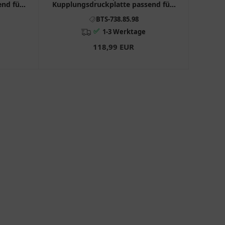
nd für:
Kupplungsdruckplatte passend für:
BMW R 7388598
BTS-738.85.98
✅
1-3 Werktage
118,99 EUR