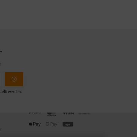
r
l
tellt werden.
ZAHLUNGSMETHODEN
t