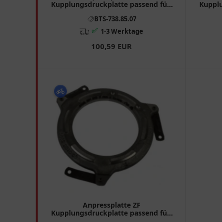
Kupplungsdruckplatte passend für:
Kupplu
BMW K
BTS-738.85.07
✅
1-3 Werktage
100,59 EUR
Anpressplatte ZF
Kupplungsdruckplatte passend für:
BMW R 7388630