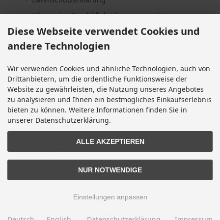
Allgemeine Geschäftsbedingungen mit
Kundeninformationen
Diese Webseite verwendet Cookies und
Impressum
andere Technologien
Kontakt
Wir verwenden Cookies und ähnliche Technologien, auch von
Widerrufsrecht & Widerrufsformular
Drittanbietern, um die ordentliche Funktionsweise der
Lieferzeit
Website zu gewährleisten, die Nutzung unseres Angebotes
zu analysieren und Ihnen ein bestmögliches Einkaufserlebnis
Vertrag widerrufen
bieten zu können. Weitere Informationen finden Sie in
Cookie Einstellungen
unserer Datenschutzerklärung.
ALLE AKZEPTIEREN
INFORMATIONEN
Sitemap
NUR NOTWENDIGE
Altölentsorgung
Einstellungen anpassen
Erklärung zur Barrierefreiheit
Entsorgung von Altbatterien
Deutsch
English
Datenschutzerklärung
Impressum