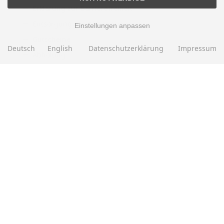
Erklärung zur Barrierefreiheit
Entsorgung von Altbatterien
Einstellungen anpassen
Gutscheine
Deutsch
English
Datenschutzerklärung
Impressum
Abholung
Versandhinweis Checkout
ZAHLUNGSMETHODEN
EBAY BEWERTUNGEN
★★★★★
Über
280.000
positive Bewertungen
Mehr als eine halbe Million Verkäufe