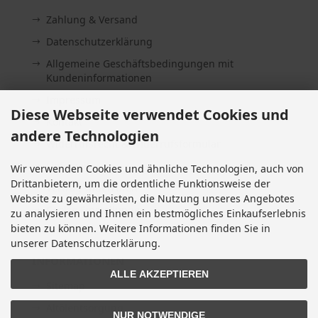
Zahlung & Versand
Datenschutzerklärung
Allgemeine Geschäftsbedingungen mit
Kundeninformationen
Impressum
Diese Webseite verwendet Cookies und
Kontakt
andere Technologien
Widerrufsrecht & Widerrufsformular
Lieferzeit
Wir verwenden Cookies und ähnliche Technologien, auch von
Drittanbietern, um die ordentliche Funktionsweise der
Vertrag widerrufen
Website zu gewährleisten, die Nutzung unseres Angebotes
Cookie Einstellungen
zu analysieren und Ihnen ein bestmögliches Einkaufserlebnis
bieten zu können. Weitere Informationen finden Sie in
unserer Datenschutzerklärung.
INFORMATIONEN
ALLE AKZEPTIEREN
Sitemap
Altölentsorgung
NUR NOTWENDIGE