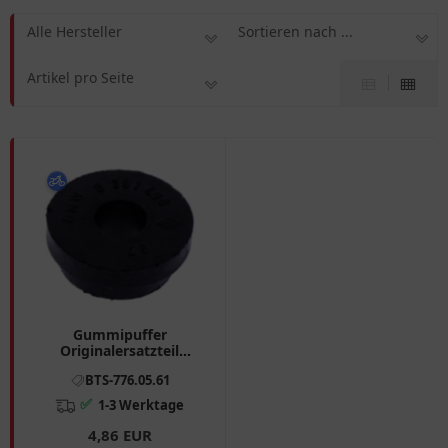
Alle Hersteller
Sortieren nach ...
Artikel pro Seite
Gummipuffer
Originalersatzteil
passend für: BMW R
BTS-776.05.61
7760561
✅
1-3 Werktage
4,86 EUR