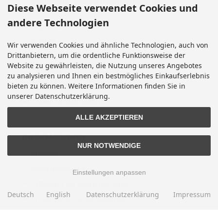
Allgemeine Geschäftsbedingungen mit
Diese Webseite verwendet Cookies und
Kundeninformationen
andere Technologien
Impressum
Kontakt
Wir verwenden Cookies und ähnliche Technologien, auch von
Drittanbietern, um die ordentliche Funktionsweise der
Widerrufsrecht & Widerrufsformular
Website zu gewährleisten, die Nutzung unseres Angebotes
Lieferzeit
zu analysieren und Ihnen ein bestmögliches Einkaufserlebnis
bieten zu können. Weitere Informationen finden Sie in
Vertrag widerrufen
unserer Datenschutzerklärung.
Cookie Einstellungen
ALLE AKZEPTIEREN
INFORMATIONEN
NUR NOTWENDIGE
Sitemap
Altölentsorgung
Einstellungen anpassen
Erklärung zur Barrierefreiheit
Deutsch
English
Datenschutzerklärung
Impressum
Entsorgung von Altbatterien
Gutscheine