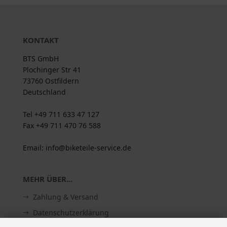
KONTAKT
BTS GmbH
Plochinger Str 41
73760 Ostfildern
Deutschland
Tel +49 711 633 47 127
Fax +49 711 470 76 588
Email: info@biketeile-service.de
MEHR ÜBER...
Zahlung & Versand
Datenschutzerklärung