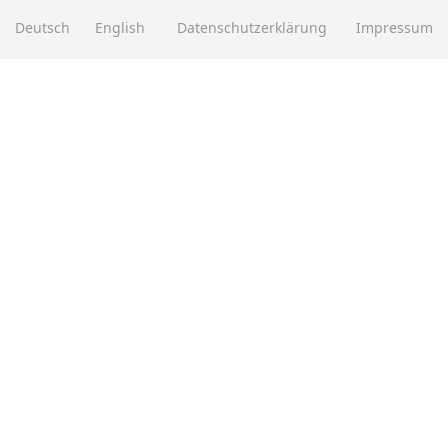
Entsorgung von Altbatterien
Deutsch
English
Datenschutzerklärung
Impressum
Gutscheine
Abholung
Versandhinweis Checkout
ZAHLUNGSMETHODEN
EBAY BEWERTUNGEN
★★★★★
Über
280.000
positive Bewertungen
Mehr als eine halbe Million Verkäufe
SOCIAL MEDIA