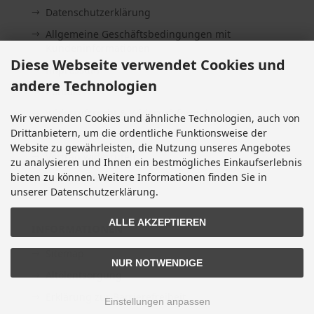
Datenschutzerklärung
Allgemeine Geschäftsbedingungen mit
Kundeninformationen
Diese Webseite verwendet Cookies und
Impressum
andere Technologien
Kontakt
Widerrufsrecht & Widerrufsformular
Wir verwenden Cookies und ähnliche Technologien, auch von
Drittanbietern, um die ordentliche Funktionsweise der
Lieferzeit
Website zu gewährleisten, die Nutzung unseres Angebotes
Vertrag widerrufen
zu analysieren und Ihnen ein bestmögliches Einkaufserlebnis
bieten zu können. Weitere Informationen finden Sie in
Cookie Einstellungen
unserer Datenschutzerklärung.
ALLE AKZEPTIEREN
INFORMATIONEN
Sitemap
NUR NOTWENDIGE
Altölentsorgung
Erklärung zur Barrierefreiheit
Einstellungen anpassen