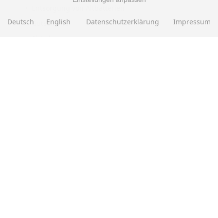
Entsorgung von Altbatterien
Deutsch
English
Datenschutzerklärung
Impressum
Gutscheine
Abholung
Versandhinweis Checkout
ZAHLUNGSMETHODEN
EBAY BEWERTUNGEN
★★★★★
Über
280.000
positive Bewertungen
Mehr als eine halbe Million Verkäufe