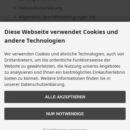
Datenschutzerklärung
Allgemeine Geschäftsbedingungen mit
Kundeninformationen
Diese Webseite verwendet Cookies und
Impressum
andere Technologien
Kontakt
Widerrufsrecht & Widerrufsformular
Wir verwenden Cookies und ähnliche Technologien, auch von
Lieferzeit
Drittanbietern, um die ordentliche Funktionsweise der
Website zu gewährleisten, die Nutzung unseres Angebotes
Vertrag widerrufen
zu analysieren und Ihnen ein bestmögliches Einkaufserlebnis
Cookie Einstellungen
bieten zu können. Weitere Informationen finden Sie in
unserer Datenschutzerklärung.
INFORMATIONEN
ALLE AKZEPTIEREN
Sitemap
NUR NOTWENDIGE
Altölentsorgung
Erklärung zur Barrierefreiheit
Einstellungen anpassen