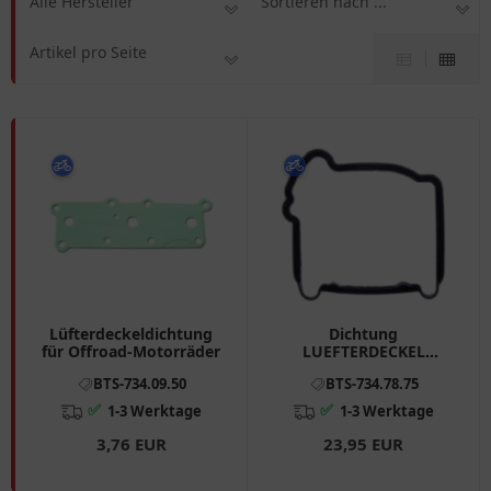
Alle Hersteller
Sortieren nach ...
Artikel pro Seite
Lüfterdeckeldichtung
Dichtung
für Offroad-Motorräder
LUEFTERDECKEL
Originalersatzteil
BTS-734.09.50
BTS-734.78.75
passend für: Kymco
Agility, Like, Super 8
✅
✅
1-3 Werktage
1-3 Werktage
3,76 EUR
23,95 EUR