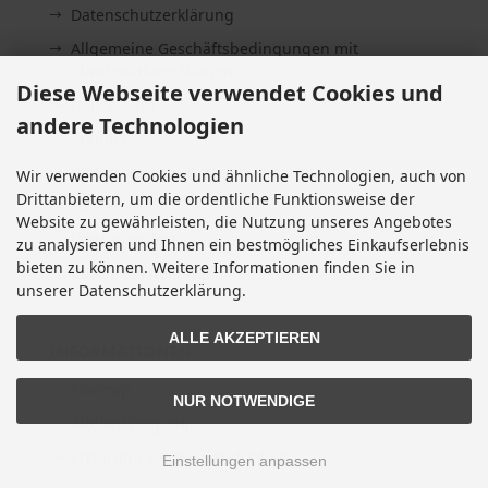
Datenschutzerklärung
Allgemeine Geschäftsbedingungen mit
Kundeninformationen
Diese Webseite verwendet Cookies und
Impressum
andere Technologien
Kontakt
Widerrufsrecht & Widerrufsformular
Wir verwenden Cookies und ähnliche Technologien, auch von
Drittanbietern, um die ordentliche Funktionsweise der
Lieferzeit
Website zu gewährleisten, die Nutzung unseres Angebotes
Vertrag widerrufen
zu analysieren und Ihnen ein bestmögliches Einkaufserlebnis
bieten zu können. Weitere Informationen finden Sie in
Cookie Einstellungen
unserer Datenschutzerklärung.
ALLE AKZEPTIEREN
INFORMATIONEN
Sitemap
NUR NOTWENDIGE
Altölentsorgung
Erklärung zur Barrierefreiheit
Einstellungen anpassen