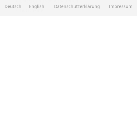
Entsorgung von Altbatterien
Deutsch
English
Datenschutzerklärung
Impressum
Gutscheine
Abholung
Versandhinweis Checkout
ZAHLUNGSMETHODEN
EBAY BEWERTUNGEN
★★★★★
Über
280.000
positive Bewertungen
Mehr als eine halbe Million Verkäufe
SOCIAL MEDIA