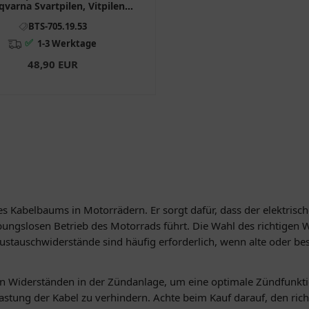
varna Svartpilen, Vitpilen
7051953
BTS-705.19.53
✅
1-3 Werktage
48,90 EUR
es Kabelbaums in Motorrädern. Er sorgt dafür, dass der elektrisch
bungslosen Betrieb des Motorrads führt. Die Wahl des richtigen
Austauschwiderstände sind häufig erforderlich, wenn alte oder be
on Widerständen in der Zündanlage, um eine optimale Zündfunkt
stung der Kabel zu verhindern. Achte beim Kauf darauf, den ric