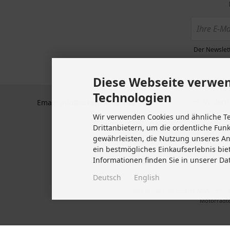
Zahlun
BTS GmbH
Plochinger Str 41
Datens
73760 Ostfildern
Allgem
Deutschland
Der Newslett
Kunden
Tel +49 711 633 47 127
Impre
Diese Webseite verwen
Fax +49 711 470 76 588
Kontakt
Technologien
Widerru
Email: info@biketeile-service.de
Wir verwenden Cookies und ähnliche T
Lieferze
Drittanbietern, um die ordentliche Fun
Vertrag
gewährleisten, die Nutzung unseres A
Cookie 
ein bestmögliches Einkaufserlebnis bie
Informationen finden Sie in unserer Da
Deutsch
English
Alle Preise inkl. gesetzl. MwSt. zzgl.
Motorradte