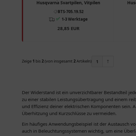
Husqvarna Svartpilen, Vitpilen
Husq
BTS-705.19.52
✅
1-3 Werktage
28,85 EUR
Zeige
1
bis
2
(von insgesamt
2
Artikeln)
1
Der Widerstand ist ein unverzichtbarer Bestandteil jed
zu einer stabilen Leistungsübertragung und einem rei
und Effizienz deiner elektrischen Komponenten sein. 
Überhitzung und Kurzschlüsse zu vermeiden.
Ein häufiges Anwendungsbeispiel ist der Austausch v
auch in Beleuchtungssystemen wichtig, um eine Überla