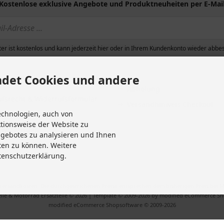
Kostenlose exklusive Angebote und Produktneuheiten per E-Mai
g & Versand
Sitemap
chutzerklärung
Altölentsorgung
eine Geschäftsbedingungen mit
Erklärung zur Barrierefreihei
er ist kostenlos und kann jederzeit hier oder in Ihrem Kundenkonto wieder abbes
informationen
Entsorgung von Altbatterien
ssum
Gutscheine
det Cookies und andere
Abholung
fsrecht & Widerrufsformular
Versandhinweis Checkout
echnologien, auch von
it
ktionsweise der Website zu
 widerrufen
ngebotes zu analysieren und Ihnen
Einstellungen
ten zu können. Weitere
tenschutzerklärung.
Versandkosten
. Die durchgestrichenen Preise entsprechen dem bisherigen Preis bei M
ile & Motorrad Ersatzteile © 2026 | Template © 2009-2026 by modified eCommerce S
mod
ified eCommerce Shopsoftware © 2009-2026