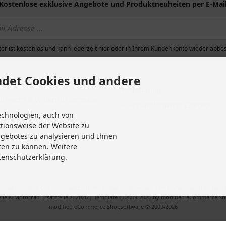
Kostenlose exklusive Angebote und Produktneuheiten per E-Mai
g & Versand
Sitemap
chutzerklärung
Altölentsorgung
eine Geschäftsbedingungen mit
Erklärung zur Barrierefreihei
er ist kostenlos und kann jederzeit hier oder in Ihrem Kundenkonto wieder abbes
informationen
Entsorgung von Altbatterien
ssum
Gutscheine
det Cookies und andere
Abholung
fsrecht & Widerrufsformular
Versandhinweis Checkout
echnologien, auch von
it
ktionsweise der Website zu
 widerrufen
ngebotes zu analysieren und Ihnen
Einstellungen
ten zu können. Weitere
tenschutzerklärung.
Versandkosten
. Die durchgestrichenen Preise entsprechen dem bisherigen Preis bei M
ile & Motorrad Ersatzteile © 2026 | Template © 2009-2026 by modified eCommerce S
mod
ified eCommerce Shopsoftware © 2009-2026