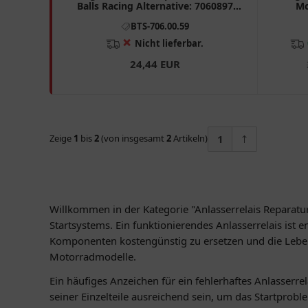
Balls Racing Alternative: 7060897
Mo
passend für: Buell XB9SX, XB12S, X1
BTS-706.00.59
❌
Nicht lieferbar.
24,44 EUR
Zeige
1
bis
2
(von insgesamt
2
Artikeln)
1
Willkommen in der Kategorie "Anlasserrelais Reparatur
Startsystems. Ein funktionierendes Anlasserrelais ist
Komponenten kostengünstig zu ersetzen und die Lebens
Motorradmodelle.
Ein häufiges Anzeichen für ein fehlerhaftes Anlasserre
seiner Einzelteile ausreichend sein, um das Startprob