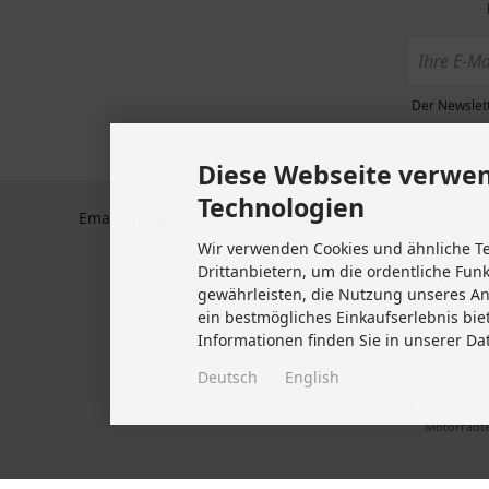
Zahlun
BTS GmbH
Plochinger Str 41
Datens
73760 Ostfildern
Allgem
Deutschland
Der Newslett
Kunden
Tel +49 711 633 47 127
Impre
Diese Webseite verwen
Fax +49 711 470 76 588
Kontakt
Technologien
Widerru
Email: info@biketeile-service.de
Wir verwenden Cookies und ähnliche T
Lieferze
Drittanbietern, um die ordentliche Fun
Vertrag
gewährleisten, die Nutzung unseres A
Cookie 
ein bestmögliches Einkaufserlebnis bie
Informationen finden Sie in unserer Da
Deutsch
English
Alle Preise inkl. gesetzl. MwSt. zzgl.
Motorradte