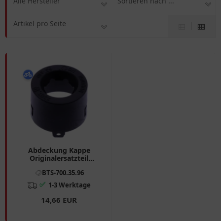
Alle Hersteller
Sortieren nach ...
Artikel pro Seite
Abdeckung Kappe
Originalersatzteil
passend für: BMW R, F
BTS-700.35.96
900, S
✅
1-3 Werktage
14,66 EUR