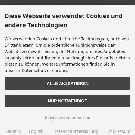
Allgemeine Geschäftsbedingungen mit
Kundeninformationen
Diese Webseite verwendet Cookies und
Impressum
andere Technologien
Kontakt
Wir verwenden Cookies und ähnliche Technologien, auch von
Widerrufsrecht & Widerrufsformular
Drittanbietern, um die ordentliche Funktionsweise der
Lieferzeit
Website zu gewährleisten, die Nutzung unseres Angebotes
zu analysieren und Ihnen ein bestmögliches Einkaufserlebnis
Vertrag widerrufen
bieten zu können. Weitere Informationen finden Sie in
Cookie Einstellungen
unserer Datenschutzerklärung.
ALLE AKZEPTIEREN
INFORMATIONEN
NUR NOTWENDIGE
Sitemap
Altölentsorgung
Einstellungen anpassen
Erklärung zur Barrierefreiheit
Entsorgung von Altbatterien
Deutsch
English
Datenschutzerklärung
Impressum