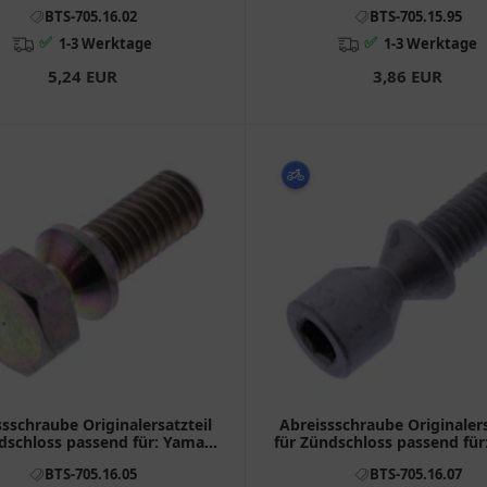
CB, CBR, CBF
AN, GZ, UH, AH
BTS-705.16.02
BTS-705.15.95
✅
✅
1-3 Werktage
1-3 Werktage
5,24 EUR
3,86 EUR
sschraube Originalersatzteil
Abreissschraube Originalers
dschloss passend für: Yamaha
für Zündschloss passend für:
YQ, CW, NS, VP
Pegaso, RX, SX
BTS-705.16.05
BTS-705.16.07