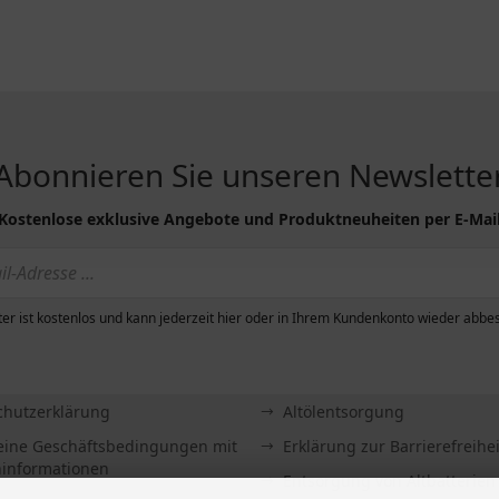
Abonnieren Sie unseren Newslette
Kostenlose exklusive Angebote und Produktneuheiten per E-Mai
er ist kostenlos und kann jederzeit hier oder in Ihrem Kundenkonto wieder abbes
R...
INFORMATIONEN
g & Versand
Sitemap
chutzerklärung
Altölentsorgung
eine Geschäftsbedingungen mit
Erklärung zur Barrierefreihei
informationen
Entsorgung von Altbatterien