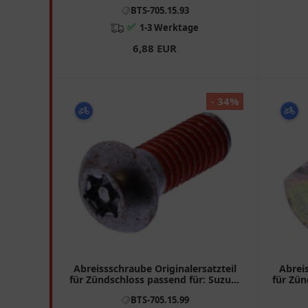
XP
BTS-705.15.93
✅
1-3 Werktage
6,88 EUR
- 34%
Abreissschraube Originalersatzteil
Abreis
für Zündschloss passend für: Suzuki
für Zün
GZ
BTS-705.15.99