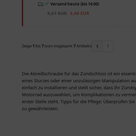
✅
Versand heute (bis 14:00)
5,21 EUR
3,46 EUR
Zeige
1
bis
7
(von insgesamt
7
Artikeln)
1
Die Abreißschraube für das Zündschloss ist ein essentie
eines Sturzes oder einer unzulässigen Manipulation a
einfach zu installieren und stellt sicher, dass Ihr Zünd
Motorrad auszuwählen, um Komplikationen zu vermeiden
erster Stelle steht. Tipps für die Pflege: Überprüfen 
zu gewährleisten.