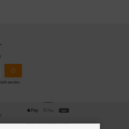
r
l
tellt werden.
ZAHLUNGSMETHODEN
t
EBAY BEWERTUNGEN