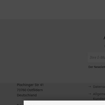
Der Newslett
KONTAKT
MEHR ÜBE
Zahlun
BTS GmbH
Plochinger Str 41
Datens
73760 Ostfildern
Allgem
Deutschland
Kunden