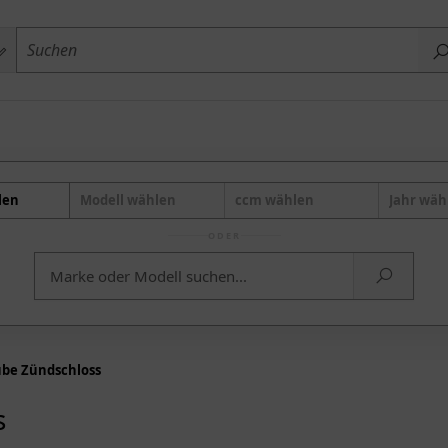
len
Modell wählen
ccm wählen
Jahr wäh
ODER
ube Zündschloss
s