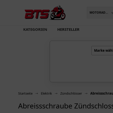
MOTORADTEILE
oading...
KATEGORIEN
HERSTELLER
Marke wäh
Startseite
Elektrik
Zündschlösser
Abreissschra
Abreissschraube Zündschlos