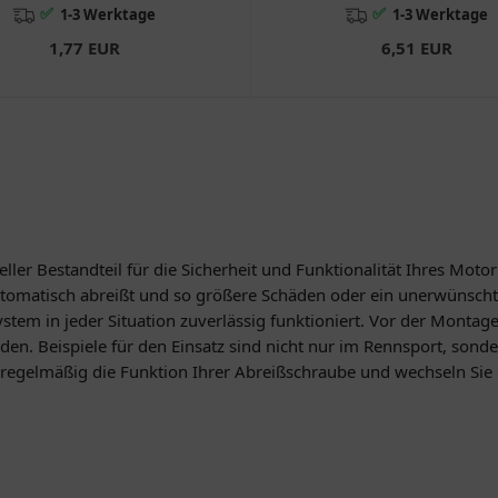
✅
✅
1-3 Werktage
1-3 Werktage
1,77 EUR
6,51 EUR
ller Bestandteil für die Sicherheit und Funktionalität Ihres Motor
utomatisch abreißt und so größere Schäden oder ein unerwünschte
system in jeder Situation zuverlässig funktioniert. Vor der Montage
. Beispiele für den Einsatz sind nicht nur im Rennsport, sonder
Sie regelmäßig die Funktion Ihrer Abreißschraube und wechseln Sie 