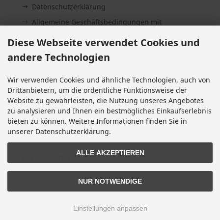
Datenschutzerklärung
Allgemeine Geschäftsbedingungen mit
Kundeninformationen
Diese Webseite verwendet Cookies und
Impressum
andere Technologien
Kontakt
Widerrufsrecht & Widerrufsformular
Wir verwenden Cookies und ähnliche Technologien, auch von
Drittanbietern, um die ordentliche Funktionsweise der
Lieferzeit
Website zu gewährleisten, die Nutzung unseres Angebotes
Vertrag widerrufen
zu analysieren und Ihnen ein bestmögliches Einkaufserlebnis
bieten zu können. Weitere Informationen finden Sie in
Cookie Einstellungen
unserer Datenschutzerklärung.
ALLE AKZEPTIEREN
INFORMATIONEN
Sitemap
NUR NOTWENDIGE
Altölentsorgung
Erklärung zur Barrierefreiheit
Einstellungen anpassen