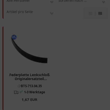
Alle Hersteller
Sortieren nach ...
Artikel pro Seite
Federplatte Lenkschloß
Originalersatzteil
passend für: Vespa PX,
BTS-713.04.35
PK, P, N
✅
1-3 Werktage
1,67 EUR