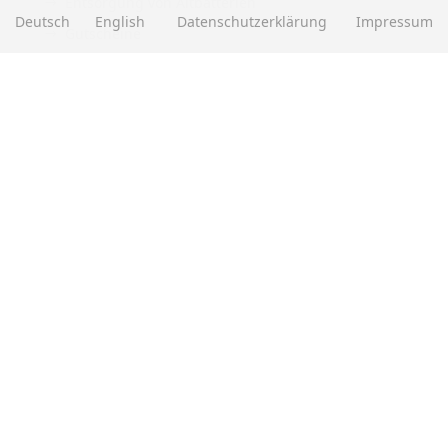
Entsorgung von Altbatterien
Deutsch
English
Datenschutzerklärung
Impressum
Gutscheine
Abholung
Versandhinweis Checkout
ZAHLUNGSMETHODEN
EBAY BEWERTUNGEN
★★★★★
Über
280.000
positive Bewertungen
Mehr als eine halbe Million Verkäufe
SOCIAL MEDIA