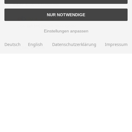
EBAY BEWERTUNGEN
NUR NOTWENDIGE
★★★★★
Über
280.000
positive Bewertungen
Einstellungen anpassen
Mehr als eine halbe Million Verkäufe
Deutsch
English
Datenschutzerklärung
Impressum
SOCIAL MEDIA
Alle Preise inkl. gesetzl. MwSt. zzgl.
Versandkosten
. Die durchgestrichenen Preise
entsprechen dem bisherigen Preis bei Motorradteile & Motorrad Ersatzteile.
Motorradteile & Motorrad Ersatzteile © 2026 | Template © 2009-2026 by modified
eCommerce Shopsoftware
mod
ified eCommerce Shopsoftware © 2009-2026