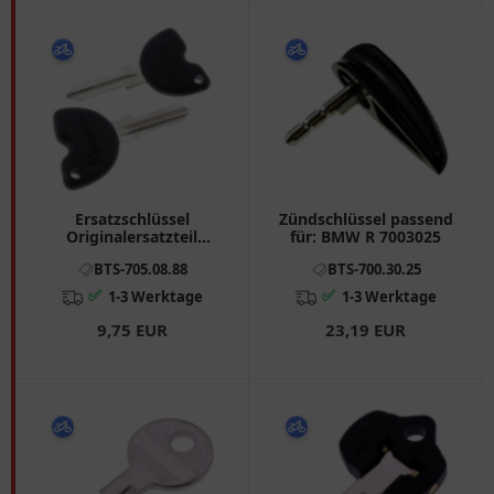
Ersatzschlüssel
Zündschlüssel passend
Originalersatzteil
für: BMW R 7003025
passend für: Vespa LX, S,
BTS-705.08.88
BTS-700.30.25
ET2
✅
✅
1-3 Werktage
1-3 Werktage
9,75 EUR
23,19 EUR