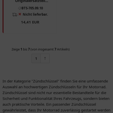
Originalersatzteil
passend für: Piaggio Zip,
BTS-705.09.10
Fly, TPH
❌
Nicht lieferbar.
14,41 EUR
Zeige
1
bis
7
(von insgesamt
7
Artikeln)
1
In der Kategorie "Zündschlüssel" finden Sie eine umfassende
Auswahl an hochwertigen Zündschlüsseln für Ihr Motorrad.
Zündschlüssel sind nicht nur essentielle Bestandteile für die
Sicherheit und Funktionalität Ihres Fahrzeugs, sondern bieten
auch praktische Vorteile. Ein passender Zündschlüssel
gewährleistet, dass Ihr Motorrad zuverlässig gestartet werden