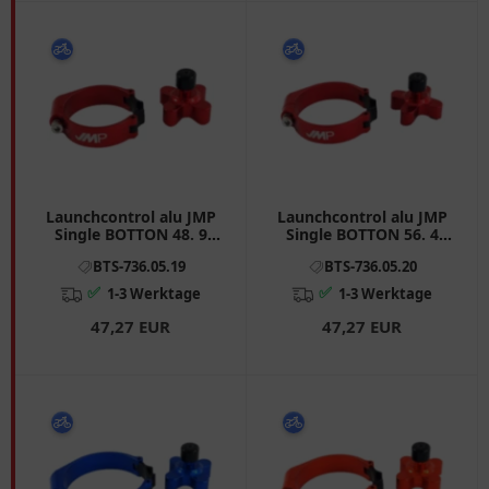
Launchcontrol alu JMP
Launchcontrol alu JMP
Single BOTTON 48. 9
Single BOTTON 56. 4
mm passend für: Honda
mm passend für: Honda
BTS-736.05.19
BTS-736.05.20
CRF, CR
CRF, Kawasaki KX
✅
✅
1-3 Werktage
1-3 Werktage
47,27 EUR
47,27 EUR