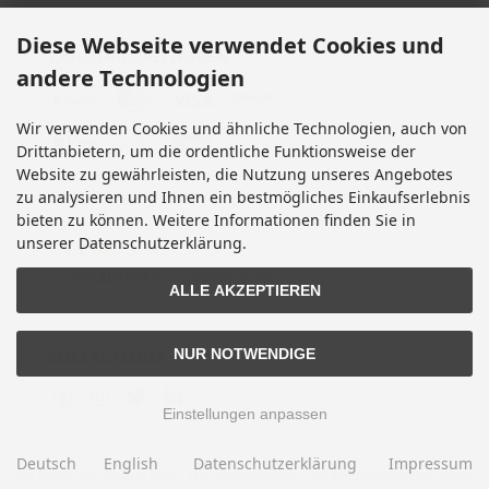
Diese Webseite verwendet Cookies und
ZAHLUNGSMETHODEN
andere Technologien
Wir verwenden Cookies und ähnliche Technologien, auch von
Drittanbietern, um die ordentliche Funktionsweise der
Website zu gewährleisten, die Nutzung unseres Angebotes
EBAY BEWERTUNGEN
zu analysieren und Ihnen ein bestmögliches Einkaufserlebnis
bieten zu können. Weitere Informationen finden Sie in
unserer Datenschutzerklärung.
★★★★★
Über
280.000
positive Bewertungen
ALLE AKZEPTIEREN
Mehr als eine halbe Million Verkäufe
SOCIAL MEDIA
NUR NOTWENDIGE
Einstellungen anpassen
Deutsch
English
Datenschutzerklärung
Impressum
Alle Preise inkl. gesetzl. MwSt. zzgl.
Versandkosten
. Die durchgestrichenen Preise