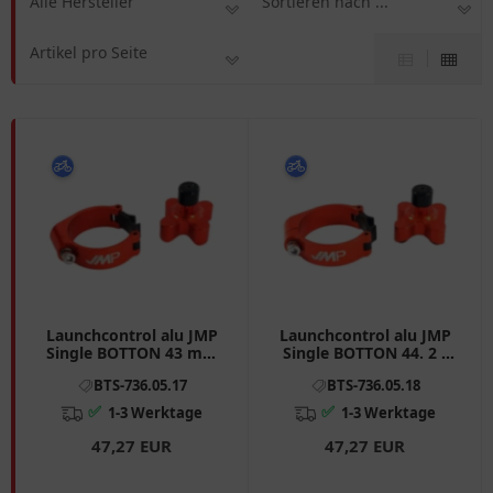
Alle Hersteller
Sortieren nach ...
Artikel pro Seite
Launchcontrol alu JMP
Launchcontrol alu JMP
Single BOTTON 43 mm
Single BOTTON 44. 2 -
passend für: Gas Gas
44. 5 mm passend für:
BTS-736.05.17
BTS-736.05.18
MC, Husqvarna TC
KTM SX
✅
✅
1-3 Werktage
1-3 Werktage
47,27 EUR
47,27 EUR