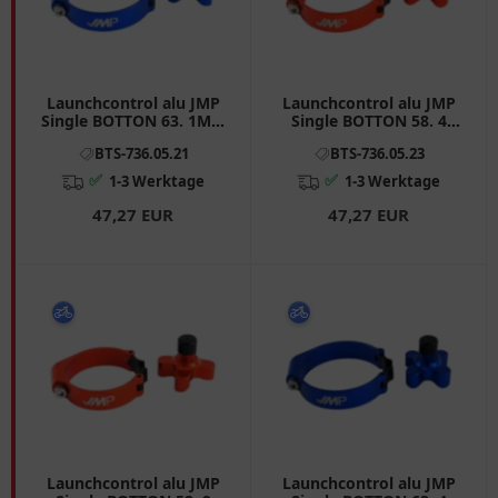
Launchcontrol alu JMP
Launchcontrol alu JMP
Single BOTTON 63. 1MM
Single BOTTON 58. 4
passend für: Kawasaki
mm passend für:
BTS-736.05.21
BTS-736.05.23
KX, Honda CRF, CR
Husqvarna FE, TE
✅
✅
1-3 Werktage
1-3 Werktage
47,27 EUR
47,27 EUR
Launchcontrol alu JMP
Launchcontrol alu JMP