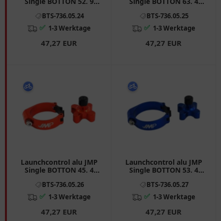
Single BOTTON 52. 9
Single BOTTON 63. 4
mm passend für: KTM
mm passend für:
BTS-736.05.24
BTS-736.05.25
SX, Husqvarna TC
Husqvarna TE, CR
✅
✅
1-3 Werktage
1-3 Werktage
47,27 EUR
47,27 EUR
Launchcontrol alu JMP
Launchcontrol alu JMP
Single BOTTON 45. 4
Single BOTTON 53. 4
mm passend für: KTM
mm passend für:
BTS-736.05.26
BTS-736.05.27
SX, Husqvarna TC
Kawasaki KX, Yamaha YZ
✅
✅
1-3 Werktage
1-3 Werktage
47,27 EUR
47,27 EUR