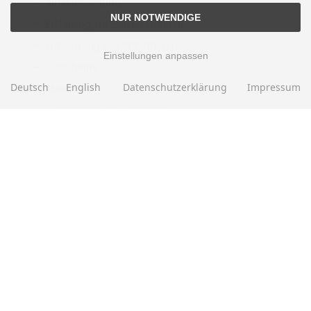
Altölentsorgung
NUR NOTWENDIGE
Erklärung zur Barrierefreiheit
Entsorgung von Altbatterien
Einstellungen anpassen
Gutscheine
Deutsch
English
Datenschutzerklärung
Impressum
Abholung
Versandhinweis Checkout
ZAHLUNGSMETHODEN
EBAY BEWERTUNGEN
★★★★★
Über
280.000
positive Bewertungen