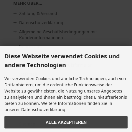
MEHR ÜBER...
Zahlung & Versand
Datenschutzerklärung
Allgemeine Geschäftsbedingungen mit
Kundeninformationen
Impressum
Diese Webseite verwendet Cookies und
Kontakt
andere Technologien
Widerrufsrecht & Widerrufsformular
Lieferzeit
Wir verwenden Cookies und ähnliche Technologien, auch von
Vertrag widerrufen
Drittanbietern, um die ordentliche Funktionsweise der
Website zu gewährleisten, die Nutzung unseres Angebotes
Cookie Einstellungen
zu analysieren und Ihnen ein bestmögliches Einkaufserlebnis
bieten zu können. Weitere Informationen finden Sie in
unserer Datenschutzerklärung.
INFORMATIONEN
ALLE AKZEPTIEREN
Sitemap