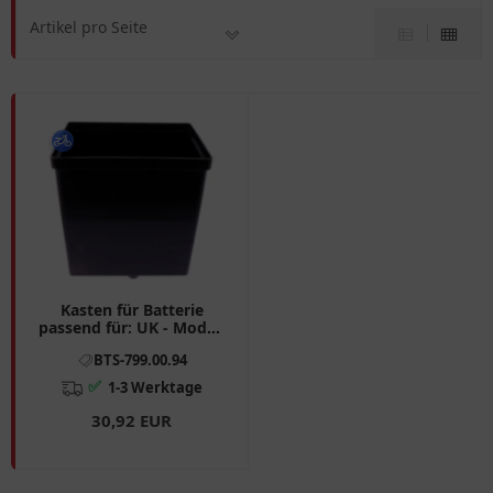
Artikel pro Seite
Kasten für Batterie
passend für: UK - Moden
E - Cruise, Ebroh Spuma
BTS-799.00.94
Li
✅
1-3 Werktage
30,92 EUR