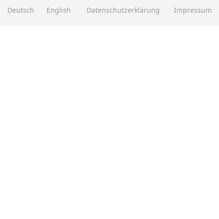
Entsorgung von Altbatterien
Deutsch
English
Datenschutzerklärung
Impressum
Gutscheine
Abholung
Versandhinweis Checkout
ZAHLUNGSMETHODEN
EBAY BEWERTUNGEN
★★★★★
Über
280.000
positive Bewertungen
Mehr als eine halbe Million Verkäufe
SOCIAL MEDIA