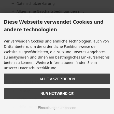
Datenschutzerklärung
Allgemeine Geschäftsbedingungen mit
Kundeninformationen
Diese Webseite verwendet Cookies und
Impressum
andere Technologien
Kontakt
Widerrufsrecht & Widerrufsformular
Wir verwenden Cookies und ähnliche Technologien, auch von
Drittanbietern, um die ordentliche Funktionsweise der
Lieferzeit
Website zu gewährleisten, die Nutzung unseres Angebotes
Vertrag widerrufen
zu analysieren und Ihnen ein bestmögliches Einkaufserlebnis
bieten zu können. Weitere Informationen finden Sie in
Cookie Einstellungen
unserer Datenschutzerklärung.
ALLE AKZEPTIEREN
INFORMATIONEN
Sitemap
NUR NOTWENDIGE
Altölentsorgung
Erklärung zur Barrierefreiheit
Einstellungen anpassen