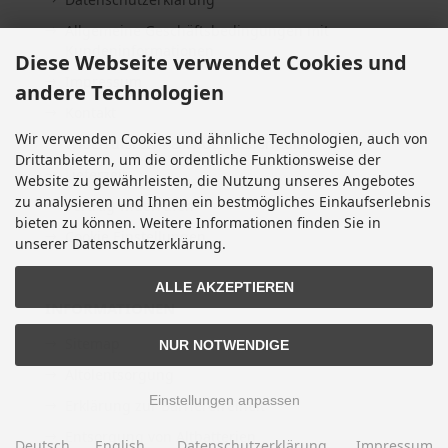
Allgemeine Geschäftsbedingungen mit
Kundeninformationen
Diese Webseite verwendet Cookies und
Impressum
andere Technologien
Kontakt
Wir verwenden Cookies und ähnliche Technologien, auch von
Widerrufsrecht & Widerrufsformular
Drittanbietern, um die ordentliche Funktionsweise der
Lieferzeit
Website zu gewährleisten, die Nutzung unseres Angebotes
zu analysieren und Ihnen ein bestmögliches Einkaufserlebnis
Vertrag widerrufen
bieten zu können. Weitere Informationen finden Sie in
Cookie Einstellungen
unserer Datenschutzerklärung.
ALLE AKZEPTIEREN
INFORMATIONEN
Sitemap
NUR NOTWENDIGE
Altölentsorgung
Einstellungen anpassen
Erklärung zur Barrierefreiheit
Entsorgung von Altbatterien
Deutsch
English
Datenschutzerklärung
Impressum