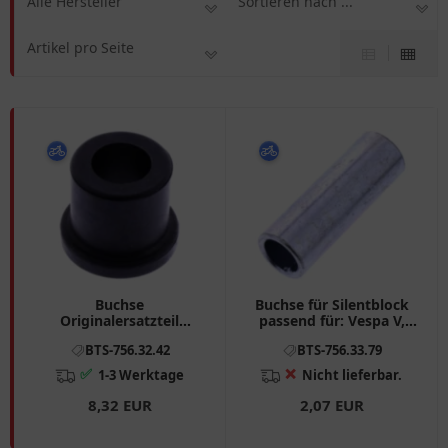
Alle Hersteller
Sortieren nach ...
Artikel pro Seite
Buchse
Buchse für Silentblock
Originalersatzteil
passend für: Vespa V,
passend für: BMW R
PK, PX
BTS-756.32.42
BTS-756.33.79
✅
❌
1-3 Werktage
Nicht lieferbar.
8,32 EUR
2,07 EUR