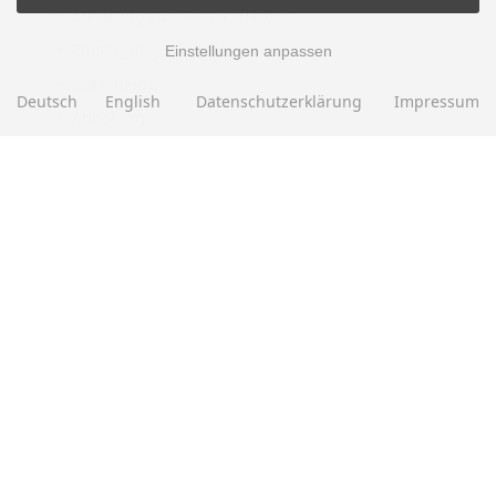
Erklärung zur Barrierefreiheit
Entsorgung von Altbatterien
Einstellungen anpassen
Gutscheine
Deutsch
English
Datenschutzerklärung
Impressum
Abholung
Versandhinweis Checkout
ZAHLUNGSMETHODEN
EBAY BEWERTUNGEN
★★★★★
Über
280.000
positive Bewertungen
Mehr als eine halbe Million Verkäufe