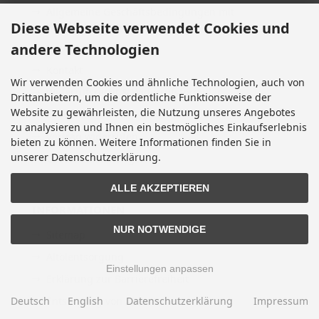
Allgemeine Geschäftsbedingungen mit
Diese Webseite verwendet Cookies und
Kundeninformationen
andere Technologien
Impressum
Kontakt
Wir verwenden Cookies und ähnliche Technologien, auch von
Widerrufsrecht & Widerrufsformular
Drittanbietern, um die ordentliche Funktionsweise der
Website zu gewährleisten, die Nutzung unseres Angebotes
Lieferzeit
zu analysieren und Ihnen ein bestmögliches Einkaufserlebnis
Vertrag widerrufen
bieten zu können. Weitere Informationen finden Sie in
unserer Datenschutzerklärung.
Cookie Einstellungen
ALLE AKZEPTIEREN
INFORMATIONEN
NUR NOTWENDIGE
Sitemap
Altölentsorgung
Einstellungen anpassen
Erklärung zur Barrierefreiheit
Deutsch
Entsorgung von Altbatterien
English
Datenschutzerklärung
Impressum