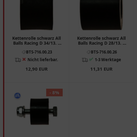
Kettenrolle schwarz All
Kettenrolle schwarz All
Balls Racing D 34/13. 5
Balls Racing D 28/13. 5
Breite 24 passend für:
Breite 24 passend für:
BTS-716.00.23
BTS-716.00.26
Kawasaki KX
Kawasaki KX
❌
✅
Nicht lieferbar.
1-3 Werktage
12,90 EUR
11,31 EUR
- 8%