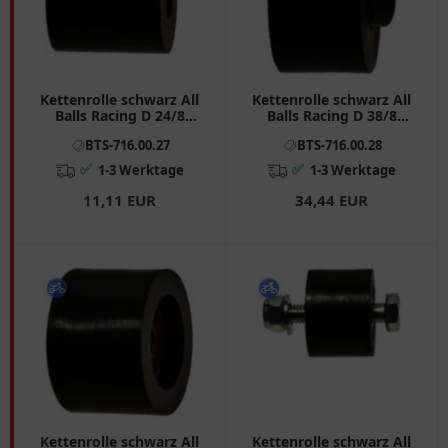
Kettenrolle schwarz All
Kettenrolle schwarz All
Balls Racing D 24/8
Balls Racing D 38/8
Breite 26 passend für:
Breite 24 passend für:
BTS-716.00.27
BTS-716.00.28
Honda CRF, XR
Honda CRF
✅
✅
1-3 Werktage
1-3 Werktage
11,11 EUR
34,44 EUR
Kettenrolle schwarz All
Kettenrolle schwarz All