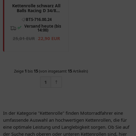
Kettenrolle schwarz All
Balls Racing D 34/8
Breite 23 passend für:
BTS-716.00.24
Honda CRF, CR
Versand heute (bis
✅
14:00)
25,01 EUR
22,90 EUR
Zeige
1
bis
15
(von insgesamt
15
Artikeln)
1
In der Kategorie "Kettenrolle" finden Motorradfahrer eine
umfassende Auswahl an hochwertigen Kettenrollen, die für
eine optimale Leistung und Langlebigkeit sorgen. Ob Sie auf
der Suche nach oberen oder unteren Kettenrollen sind, hier