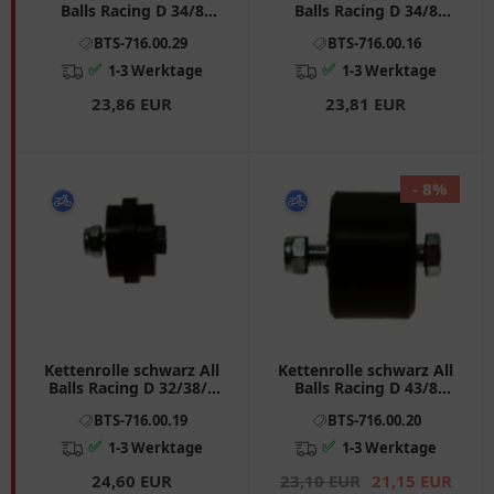
Balls Racing D 34/8
Balls Racing D 34/8
Breite 23 passend für:
Breite 24 passend für:
BTS-716.00.29
BTS-716.00.16
Honda CRF, CR 7160029
Gas Gas EC, MC, SM
✅
✅
1-3 Werktage
1-3 Werktage
23,86 EUR
23,81 EUR
- 8%
Kettenrolle schwarz All
Kettenrolle schwarz All
Balls Racing D 32/38/8
Balls Racing D 43/8
Breite 20 passend für:
Breite 28 passend für:
BTS-716.00.19
BTS-716.00.20
Sherco SE, Supermotard,
Honda CR
Enduro
✅
✅
1-3 Werktage
1-3 Werktage
24,60 EUR
23,10 EUR
21,15 EUR