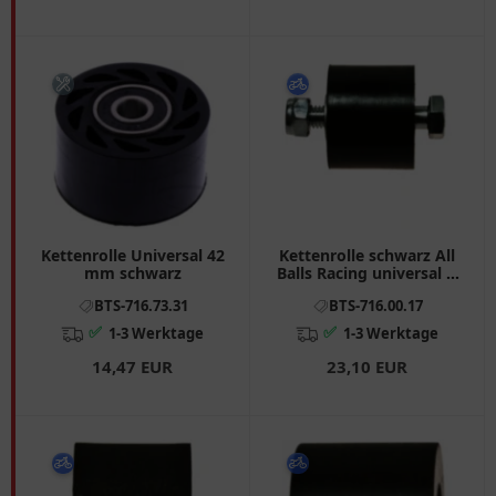
Kettenrolle Universal 42
Kettenrolle schwarz All
mm schwarz
Balls Racing universal D
34/8 Breite 28 passend
BTS-716.73.31
BTS-716.00.17
für: Husqvarna TE, WR,
CR, TC
✅
✅
1-3 Werktage
1-3 Werktage
14,47 EUR
23,10 EUR