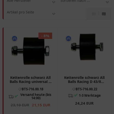
Alle Hersteller
Sortieren nach ...
Artikel pro Seite
- 8%
Kettenrolle schwarz All
Kettenrolle schwarz All
Balls Racing universal D
Balls Racing D 43/8
38/8 Breite 28 passend
Breite 24 passend für:
BTS-716.00.18
BTS-716.00.22
für: Kawasaki KX, KEF,
Honda CRF, CR
KDX
Versand heute (bis
✅
1-3 Werktage
✅
14:00)
24,24 EUR
23,10 EUR
21,15 EUR