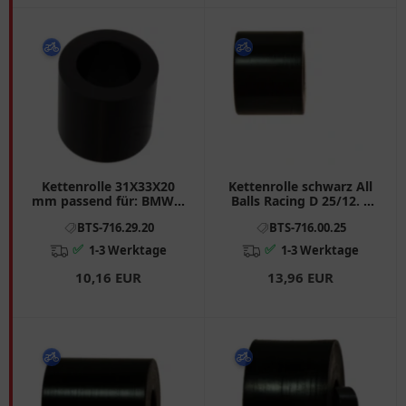
Kettenrolle 31X33X20
Kettenrolle schwarz All
mm passend für: BMW F
Balls Racing D 25/12. 5
650, G
Breite 20 passend für:
BTS-716.29.20
BTS-716.00.25
Honda CRF, CR
✅
✅
1-3 Werktage
1-3 Werktage
10,16 EUR
13,96 EUR