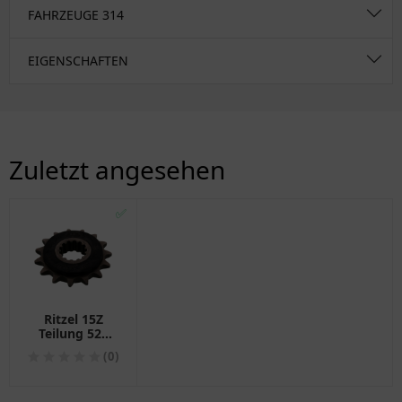
FAHRZEUGE
314
EIGENSCHAFTEN
Zuletzt angesehen
✅
Ritzel 15Z
Teilung 525
Gummiert
(0)
Alternative:
7264096
passend für: