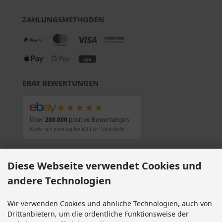
ZAHLUNGSMETHODEN
EBAY BEWERTUNGEN
★★★★★
Über
280.000
positive Bewertungen
Mehr als eine halbe Million Verkäufe
SOCIAL MEDIA
Diese Webseite verwendet Cookies und
andere Technologien
Wir verwenden Cookies und ähnliche Technologien, auch von
Alle Preise inkl. gesetzl. MwSt. zzgl.
Versandkosten
. Die durchgestrichenen Preise
Drittanbietern, um die ordentliche Funktionsweise der
entsprechen dem bisherigen Preis bei Motorradteile & Motorrad Ersatzteile.