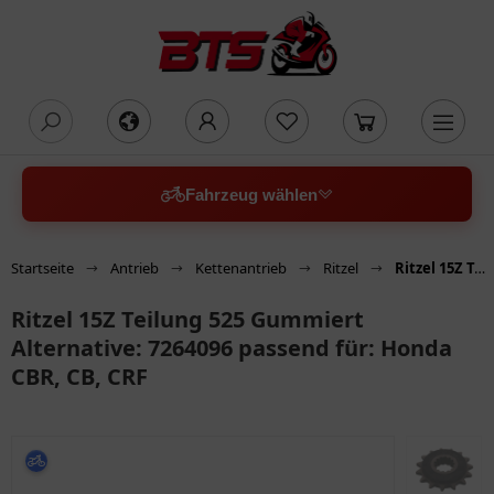
oading...
Fahrzeug wählen
Startseite
Antrieb
Kettenantrieb
Ritzel
Ritzel 15Z Teilung 525 Gummiert Alternative: 7264096 passend für: Honda CBR, CB, CRF
Ritzel 15Z Teilung 525 Gummiert
Alternative: 7264096 passend für: Honda
CBR, CB, CRF