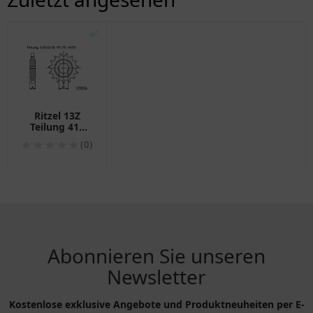
✅
Ritzel 13Z
Teilung 415
feinverzahnt
(0)
Innendurchmesser
15/18 passend
für: Aprilia RX,
Red Rose, RS
Abonnieren Sie unseren
Newsletter
Kostenlose exklusive Angebote und Produktneuheiten per E-