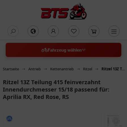
oading...
Fahrzeug wählen
Startseite
Antrieb
Kettenantrieb
Ritzel
Ritzel 13Z Teilung 415 feinverzahnt Innendurchmesser 15/18 passend für: Aprilia RX, Red Rose, RS
Ritzel 13Z Teilung 415 feinverzahnt
Innendurchmesser 15/18 passend für:
Aprilia RX, Red Rose, RS