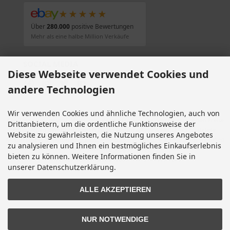
★★★★★
Über
280.000
positive Bewertungen
Mehr als eine halbe Million Verkäufe
SOCIAL MEDIA
Diese Webseite verwendet Cookies und
andere Technologien
Wir verwenden Cookies und ähnliche Technologien, auch von
Alle Preise inkl. gesetzl. MwSt. zzgl.
Versandkosten
. Die durchgestrichenen Preise
Drittanbietern, um die ordentliche Funktionsweise der
entsprechen dem bisherigen Preis bei Motorradteile & Motorrad Ersatzteile.
Website zu gewährleisten, die Nutzung unseres Angebotes
Motorradteile & Motorrad Ersatzteile © 2026 | Template © 2009-2026 by modified
zu analysieren und Ihnen ein bestmögliches Einkaufserlebnis
eCommerce Shopsoftware
bieten zu können. Weitere Informationen finden Sie in
mod
ified eCommerce Shopsoftware © 2009-2026
unserer Datenschutzerklärung.
ALLE AKZEPTIEREN
NUR NOTWENDIGE