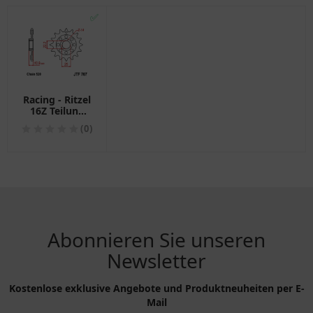
✅
Racing - Ritzel
16Z Teilung
520
(0)
feinverzahnt
Innendurchmesser
22. 2/25
passend für:
Aprilia RXV,
SXV, MXV
Abonnieren Sie unseren
Newsletter
Kostenlose exklusive Angebote und Produktneuheiten per E-
Mail