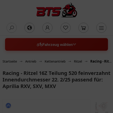
oading...
Fahrzeug wählen
Startseite
Antrieb
Kettenantrieb
Ritzel
Racing - Ritzel 16Z Teilung 520 feinverzahnt Innendurchmesser 22. 2/25 passend für: Aprilia RXV, SXV, MXV
Racing - Ritzel 16Z Teilung 520 feinverzahnt
Innendurchmesser 22. 2/25 passend für:
Aprilia RXV, SXV, MXV