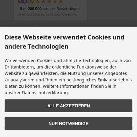
★★★★★
Über
280.000
positive Bewertungen
Mehr als eine halbe Million Verkäufe
SOCIAL MEDIA
Diese Webseite verwendet Cookies und
andere Technologien
Wir verwenden Cookies und ähnliche Technologien, auch von
Alle Preise inkl. gesetzl. MwSt. zzgl.
Versandkosten
. Die durchgestrichenen Preise
Drittanbietern, um die ordentliche Funktionsweise der
entsprechen dem bisherigen Preis bei Motorradteile & Motorrad Ersatzteile.
Website zu gewährleisten, die Nutzung unseres Angebotes
Motorradteile & Motorrad Ersatzteile © 2026 | Template © 2009-2026 by modified
zu analysieren und Ihnen ein bestmögliches Einkaufserlebnis
eCommerce Shopsoftware
bieten zu können. Weitere Informationen finden Sie in
mod
ified eCommerce Shopsoftware © 2009-2026
unserer Datenschutzerklärung.
ALLE AKZEPTIEREN
NUR NOTWENDIGE