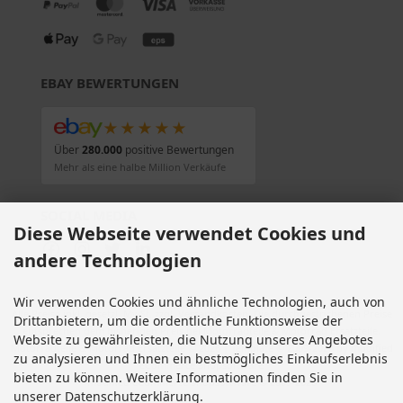
EBAY BEWERTUNGEN
★★★★★
Über
280.000
positive Bewertungen
Mehr als eine halbe Million Verkäufe
SOCIAL MEDIA
Diese Webseite verwendet Cookies und
andere Technologien
Wir verwenden Cookies und ähnliche Technologien, auch von
Alle Preise inkl. gesetzl. MwSt. zzgl.
Versandkosten
. Die durchgestrichenen Preise
Drittanbietern, um die ordentliche Funktionsweise der
entsprechen dem bisherigen Preis bei Motorradteile & Motorrad Ersatzteile.
Website zu gewährleisten, die Nutzung unseres Angebotes
Motorradteile & Motorrad Ersatzteile © 2026 | Template © 2009-2026 by modified
zu analysieren und Ihnen ein bestmögliches Einkaufserlebnis
eCommerce Shopsoftware
bieten zu können. Weitere Informationen finden Sie in
mod
ified eCommerce Shopsoftware © 2009-2026
unserer Datenschutzerklärung.