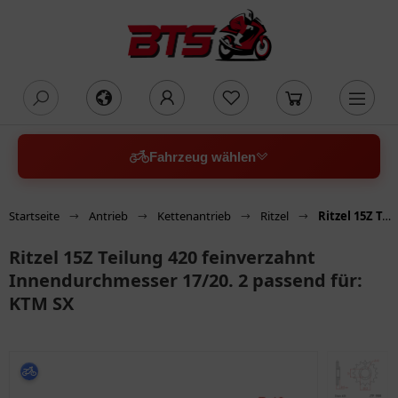
oading...
Fahrzeug wählen
Startseite
Antrieb
Kettenantrieb
Ritzel
Ritzel 15Z Teilung 420 feinverzahnt Innendurchmesser 17/20. 2 passend für: KTM SX
Ritzel 15Z Teilung 420 feinverzahnt
Innendurchmesser 17/20. 2 passend für:
KTM SX