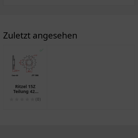
Zuletzt angesehen
✅
Ritzel 15Z
Teilung 420
feinverzahnt
(0)
Innendurchmesser
17/20. 2
passend für:
KTM SX