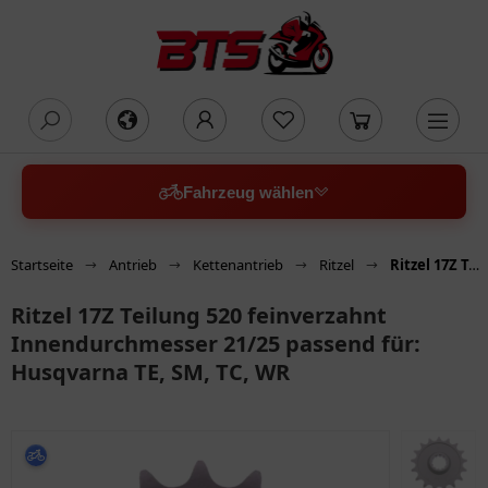
oading...
Fahrzeug wählen
Startseite
Antrieb
Kettenantrieb
Ritzel
Ritzel 17Z Teilung 520 feinverzahnt Innendurchmesser 21/25 passend für: Husqvarna TE, SM, TC, WR
Ritzel 17Z Teilung 520 feinverzahnt
Innendurchmesser 21/25 passend für:
Husqvarna TE, SM, TC, WR