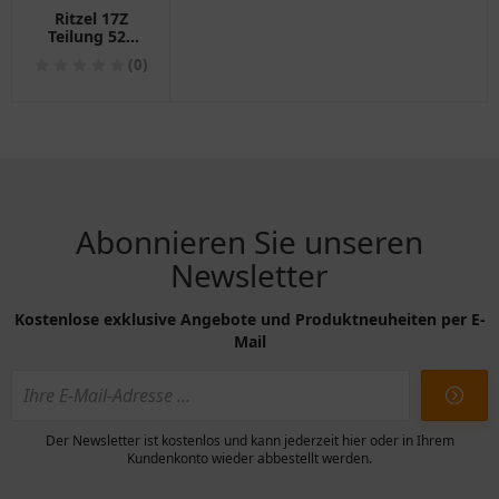
Ritzel 17Z
Teilung 520
feinverzahnt
(0)
Innendurchmesser
21/25 passend
für:
Husqvarna TE,
SM, TC, WR
Abonnieren Sie unseren
Newsletter
Kostenlose exklusive Angebote und Produktneuheiten per E-
Mail
Der Newsletter ist kostenlos und kann jederzeit hier oder in Ihrem
Kundenkonto wieder abbestellt werden.