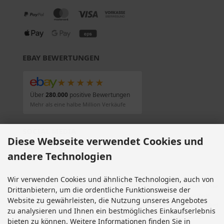
EBAY BEWERTUNGEN
★★★★★
Über
280.000
positive Bewertungen
Mehr als eine halbe Million Verkäufe
SOCIAL MEDIA
Diese Webseite verwendet Cookies und
andere Technologien
Wir verwenden Cookies und ähnliche Technologien, auch von
Alle Preise inkl. gesetzl. MwSt. zzgl.
Versandkosten
. Die durchgestrichenen Preise
Drittanbietern, um die ordentliche Funktionsweise der
entsprechen dem bisherigen Preis bei Motorradteile & Motorrad Ersatzteile.
Website zu gewährleisten, die Nutzung unseres Angebotes
Motorradteile & Motorrad Ersatzteile © 2026 | Template © 2009-2026 by modified
zu analysieren und Ihnen ein bestmögliches Einkaufserlebnis
eCommerce Shopsoftware
bieten zu können. Weitere Informationen finden Sie in
mod
ified eCommerce Shopsoftware © 2009-2026