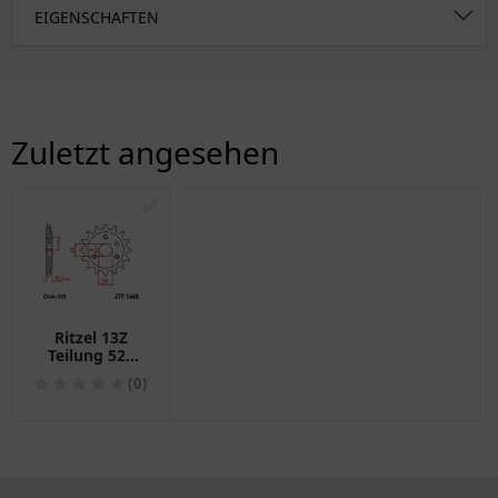
EIGENSCHAFTEN
Zuletzt angesehen
✅
Ritzel 13Z
Teilung 525
grobverzahnt
(0)
5
Innendurchmesser
21/25 passend
für: Sachs
Roadster