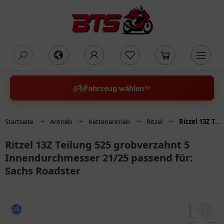
oading...
Fahrzeug wählen
Startseite
Antrieb
Kettenantrieb
Ritzel
Ritzel 13Z Teilung 525 grobverzahnt 5 Innendurchmesser 21/25 passend für: Sachs Roadster
Ritzel 13Z Teilung 525 grobverzahnt 5
Innendurchmesser 21/25 passend für:
Sachs Roadster